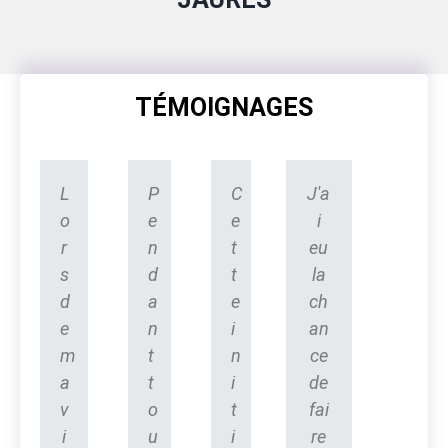
TÉMOIGNAGES
L
P
C
J'a
o
e
e
i
r
n
t
eu
s
d
t
la
d
a
e
ch
e
n
i
an
m
t
n
ce
a
t
i
de
v
o
t
fai
i
u
i
re