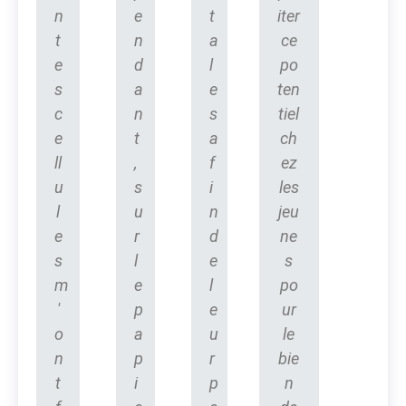
n
e
t
iter
t
n
a
ce
e
d
l
po
s
a
e
ten
c
n
s
tiel
e
t
a
ch
ll
,
f
ez
u
s
i
les
l
u
n
jeu
e
r
d
ne
s
l
e
s
m
e
l
po
'
p
e
ur
o
a
u
le
n
p
r
bie
t
i
p
n