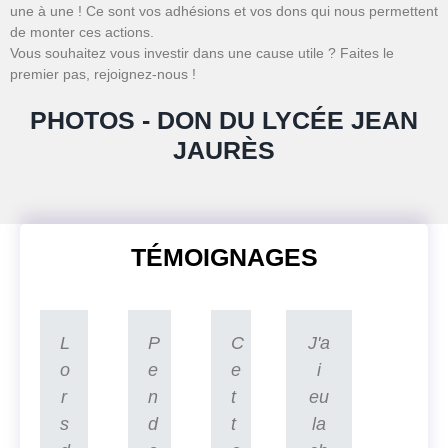
une à une ! Ce sont vos adhésions et vos dons qui nous permettent
de monter ces actions.
Vous souhaitez vous investir dans une cause utile ? Faites le
premier pas, rejoignez-nous !
PHOTOS - DON DU LYCÉE JEAN
JAURÈS
TÉMOIGNAGES
L
P
C
J'a
o
e
e
i
r
n
t
eu
s
d
t
la