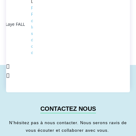
Laye FALL
Président
Fondateur
d'ACTEDUS,
Ingénieur
spécialisé
dans la
conversion
de l'énergie
CONTACTEZ NOUS
N’hésitez pas à nous contacter. Nous serons ravis de
vous écouter et collaborer avec vous.