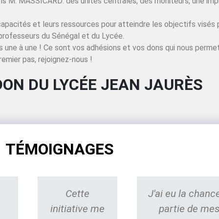
ns M. MASSICARD: des unités centrales, des moniteurs, une imp
rs capacités et leurs ressources pour atteindre les objectifs vis
professeurs du Sénégal et du Lycée.
 une à une ! Ce sont vos adhésions et vos dons qui nous perme
remier pas, rejoignez-nous !
DON DU LYCÉE JEAN JAURÈS
TÉMOIGNAGES
Cette
J'ai eu la chanc
initiative me
partie de mes