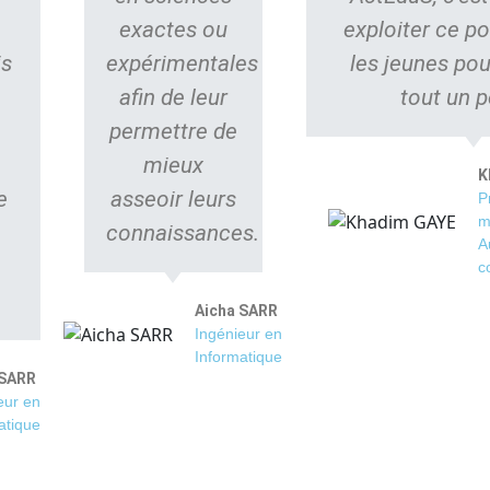
exactes ou
exploiter ce po
is
expérimentales
les jeunes pou
afin de leur
tout un p
permettre de
mieux
K
e
asseoir leurs
P
m
connaissances.
A
c
Aicha SARR
Ingénieur en
Informatique
 SARR
eur en
atique