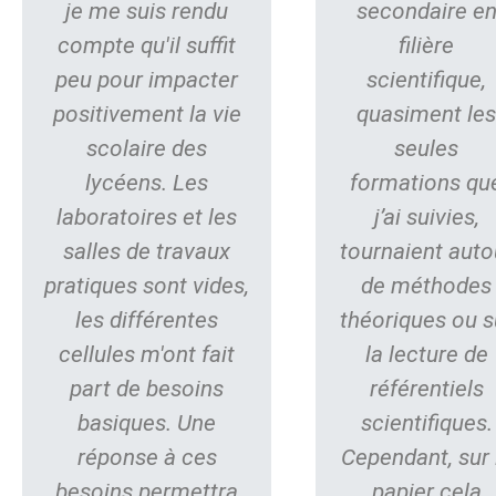
je me suis rendu
secondaire e
compte qu'il suffit
filière
peu pour impacter
scientifique,
positivement la vie
quasiment le
scolaire des
seules
lycéens. Les
formations qu
laboratoires et les
j’ai suivies,
salles de travaux
tournaient auto
pratiques sont vides,
de méthodes
les différentes
théoriques ou s
cellules m'ont fait
la lecture de
part de besoins
référentiels
basiques. Une
scientifiques.
réponse à ces
Cependant, sur 
besoins permettra
papier cela