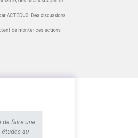
rimante, des oscilloscopes et
és par ACTEDUS. Des discussions
ttent de monter ces actions.
e de faire une
 études au