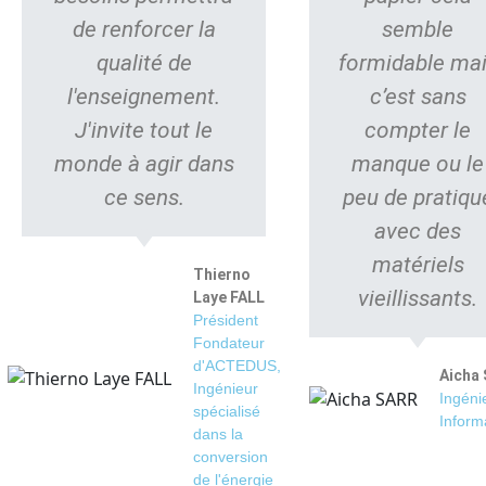
de renforcer la
semble
qualité de
formidable ma
l'enseignement.
c’est sans
J'invite tout le
compter le
monde à agir dans
manque ou le
ce sens.
peu de pratiqu
avec des
matériels
Thierno
vieillissants.
Laye FALL
Président
Fondateur
d'ACTEDUS,
Aicha
Ingénieur
Ingéni
spécialisé
Inform
dans la
conversion
de l'énergie