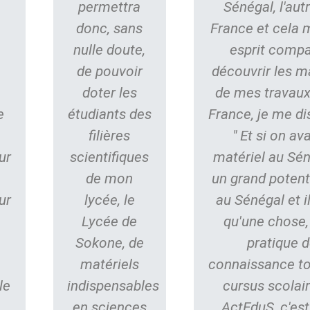
n
permettra
Sénégal, l'aut
donc, sans
France et cela 
nulle doute,
esprit compa
s
de pouvoir
découvrir les m
doter les
de mes travaux
e
étudiants des
France, je me di
filières
" Et si on av
ur
scientifiques
matériel au Séné
de mon
un grand potent
ur
lycée, le
au Sénégal et 
Lycée de
qu'une chose,
Sokone, de
pratique d
matériels
connaissance to
le
indispensables
cursus scolair
en sciences
ActEduS, c'est 