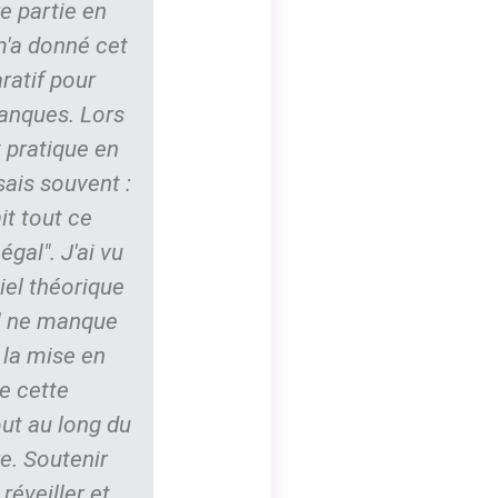
re partie en
m'a donné cet
ratif pour
anques. Lors
 pratique en
sais souvent :
ait tout ce
gal". J'ai vu
iel théorique
il ne manque
 la mise en
e cette
ut au long du
e. Soutenir
réveiller et