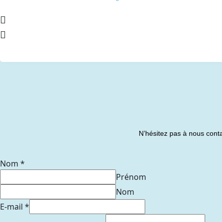
N’hésitez pas à nous conta
Nom
*
Prénom
Nom
E-mail
*