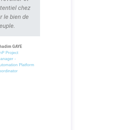
tentiel chez
r le bien de
euple.
hadim GAYE
nP Project
anager -
utomation Platform
oordinator