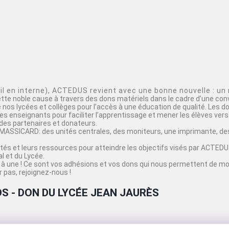
 en interne), ACTEDUS revient avec une bonne nouvelle : un 
cette noble cause à travers des dons matériels dans le cadre d’une con
nos lycées et collèges pour l’accès à une éducation de qualité. Les d
s enseignants pour faciliter l’apprentissage et mener les élèves vers 
des partenaires et donateurs.
MASSICARD: des unités centrales, des moniteurs, une imprimante, des
acités et leurs ressources pour atteindre les objectifs visés par ACT
 et du Lycée.
à une ! Ce sont vos adhésions et vos dons qui nous permettent de mo
 pas, rejoignez-nous !
S - DON DU LYCÉE JEAN JAURÈS