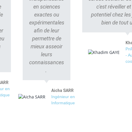
e
en sciences
c'est réveiller e
le
exactes ou
potentiel chez les
s
expérimentales
bien de tout 
er
afin de leur
eu
permettre de
Kh
c
mieux asseoir
PnP
leurs
- A
coo
connaissances
.
SARR
ur en
Aicha SARR
tique
Ingénieur en
Informatique