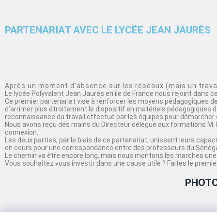
PARTENARIAT AVEC LE LYCÉE JEAN JAURÈS
Après un moment d’absence sur les réseaux (mais un travail
Le lycée Polyvalent Jean Jaurès en île de France nous rejoint dans 
Ce premier partenariat vise à renforcer les moyens pédagogiques de 
d’arrimer plus étroitement le dispositif en matériels pédagogiques de
reconnaissance du travail effectué par les équipes pour démarcher 
Nous avons reçu des mains du Directeur délégué aux formations M. 
connexion.
Les deux parties, par le biais de ce partenariat, unissent leurs cap
en cours pour une correspondance entre des professeurs du Sénégal
Le chemin va être encore long, mais nous montons les marches une 
Vous souhaitez vous investir dans une cause utile ? Faites le premier
PHOTO