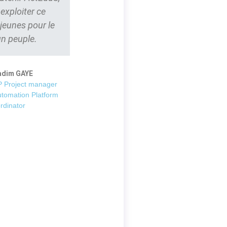
t exploiter ce
 jeunes pour le
un peuple.
adim GAYE
 Project manager
utomation Platform
rdinator