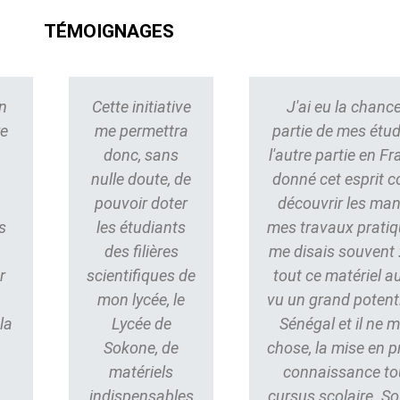
TÉMOIGNAGES
n
Cette initiative
J'ai eu la chance
re
me permettra
partie de mes étu
donc, sans
l'autre partie en Fr
nulle doute, de
donné cet esprit 
pouvoir doter
découvrir les ma
s
les étudiants
mes travaux pratiq
des filières
me disais souvent : 
r
scientifiques de
tout ce matériel au
mon lycée, le
vu un grand potent
la
Lycée de
Sénégal et il ne
Sokone, de
chose, la mise en p
matériels
connaissance to
indispensables
cursus scolaire. S