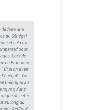
 de faire une
des au Sénégal,
ance et cela m'a
comparatif pour
nques. Lors de
ue en France, je
" Et si on avait
 Sénégal". J'ai
iel théorique au
 manque qu'une
ratique de cette
ut au long du
outenir ActEduS,