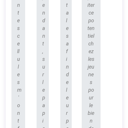
n
e
t
iter
t
n
a
ce
e
d
l
po
s
a
e
ten
c
n
s
tiel
e
t
a
ch
ll
,
f
ez
u
s
i
les
l
u
n
jeu
e
r
d
ne
s
l
e
s
m
e
l
po
'
p
e
ur
o
a
u
le
n
p
r
bie
t
i
p
n