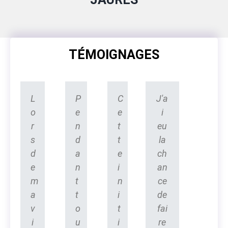
TÉMOIGNAGES
L
P
C
J'a
o
e
e
i
r
n
t
eu
s
d
t
la
d
a
e
ch
e
n
i
an
m
t
n
ce
a
t
i
de
v
o
t
fai
i
u
i
re