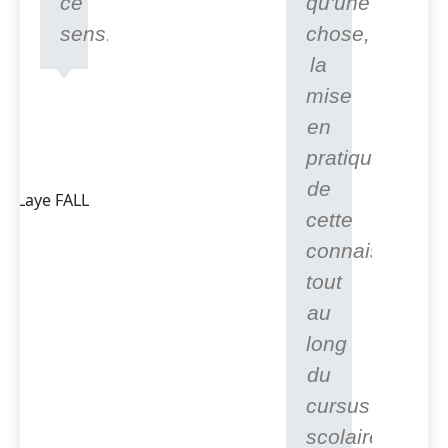
ce
qu'une
sens.
chose,
la
mise
Thierno
en
Laye FALL
Président
pratique
Fondateur
de
d'ACTEDUS,
Ingénieur
cette
spécialisé
connaissance
dans la
conversion
tout
de l'énergie
au
long
du
cursus
scolaire.