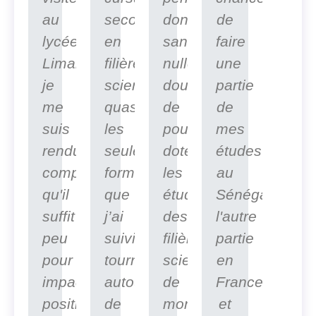
au
secondaire
donc,
de
lycée
en
sans
faire
Limamoulaye,
filière
nulle
une
je
scientifique,
doute,
partie
me
quasiment
de
de
suis
les
pouvoir
mes
rendu
seules
doter
études
compte
formations
les
au
qu'il
que
étudiants
Sénégal,
suffit
j’ai
des
l'autre
peu
suivies,
filières
partie
pour
tournaient
scientifiques
en
impacter
autour
de
France
positivement
de
mon
et