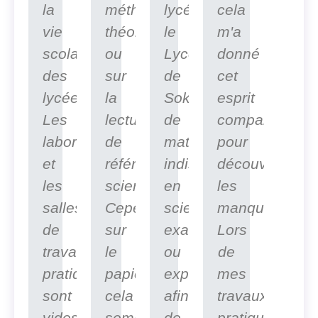
la
méthodes
lycée,
cela
vie
théoriques
le
m'a
scolaire
ou
Lycée
donné
des
sur
de
cet
lycéens.
la
Sokone,
esprit
Les
lecture
de
comparatif
laboratoires
de
matériels
pour
et
référentiels
indispensables
découvrir
les
scientifiques.
en
les
salles
Cependant,
sciences
manques.
de
sur
exactes
Lors
travaux
le
ou
de
pratiques
papier
expérimentales
mes
sont
cela
afin
travaux
vides,
semble
de
pratique