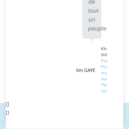
de
tout
un
peuple.
Khadim
GAYE
PnP
Project
manager -
Automation
Platform
coordinator