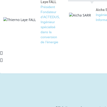
Laye FALL
Président
Aicha 
Fondateur
Ingénie
d'ACTEDUS,
Informa
Ingénieur
spécialisé
dans la
conversion
de l'énergie