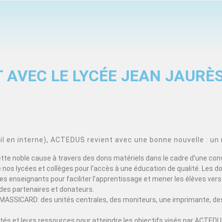
 AVEC LE LYCÉE JEAN JAURÈ
 en interne), ACTEDUS revient avec une bonne nouvelle : un 
cette noble cause à travers des dons matériels dans le cadre d’une con
nos lycées et collèges pour l’accès à une éducation de qualité. Les d
s enseignants pour faciliter l’apprentissage et mener les élèves vers 
des partenaires et donateurs.
MASSICARD: des unités centrales, des moniteurs, une imprimante, des
acités et leurs ressources pour atteindre les objectifs visés par ACT