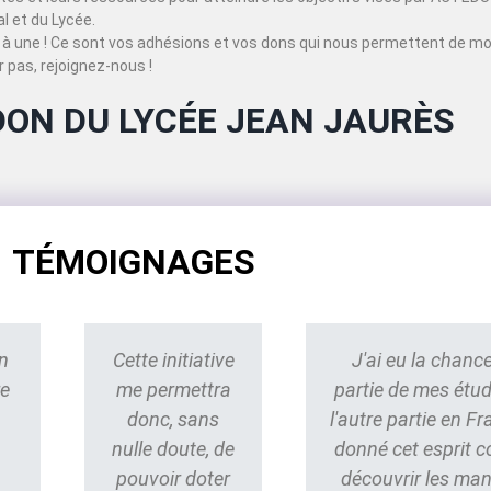
 et du Lycée.
à une ! Ce sont vos adhésions et vos dons qui nous permettent de mo
 pas, rejoignez-nous !
DON DU LYCÉE JEAN JAURÈS
TÉMOIGNAGES
n
Cette initiative
J'ai eu la chance
re
me permettra
partie de mes étu
donc, sans
l'autre partie en Fr
nulle doute, de
donné cet esprit 
pouvoir doter
découvrir les ma