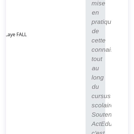
mise
Thierno
en
Laye FALL
Président
pratique
Fondateur
de
d'ACTEDUS,
Ingénieur
cette
spécialisé
connaissance
dans la
conversion
tout
de l'énergie
au
long
du
cursus
scolaire.
Soutenir
ActEduS,
c'est