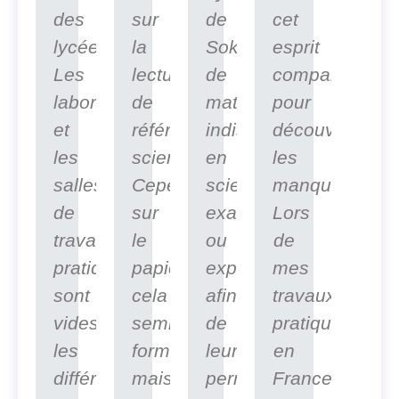
des
sur
de
cet
lycéens.
la
Sokone,
esprit
Les
lecture
de
comparatif
laboratoires
de
matériels
pour
et
référentiels
indispensables
découvrir
les
scientifiques.
en
les
salles
Cependant,
sciences
manques.
de
sur
exactes
Lors
travaux
le
ou
de
pratiques
papier
expérimentales
mes
sont
cela
afin
travaux
vides,
semble
de
pratique
les
formidable
leur
en
différentes
mais
permettre
France,