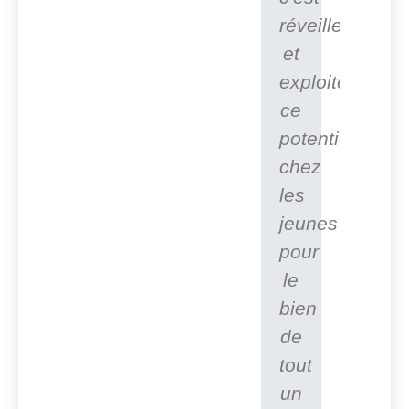
réveiller
et
exploiter
ce
potentiel
chez
les
jeunes
pour
le
bien
de
tout
un