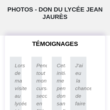
PHOTOS - DON DU LYCÉE JEAN
JAURÈS
TÉMOIGNAGES
Lors
Pendant
Cette
J'ai
de
tout
initiative
eu
ma
mon
me
la
visite
cursus
permettra
chance
au
secondaire
donc,
de
lycée
en
sans
faire