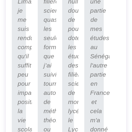
Limamoulaye,
filière
nulle
une
je
scientifique,
doute,
partie
me
quasiment
de
de
suis
les
pouvoir
mes
rendu
seules
doter
études
compte
formations
les
au
qu'il
que
étudiants
Sénégal,
suffit
j’ai
des
l'autre
peu
suivies,
filières
partie
pour
tournaient
scientifiques
en
impacter
autour
de
France
positivement
de
mon
et
la
méthodes
lycée,
cela
vie
théoriques
le
m'a
scolaire
ou
Lycée
donné