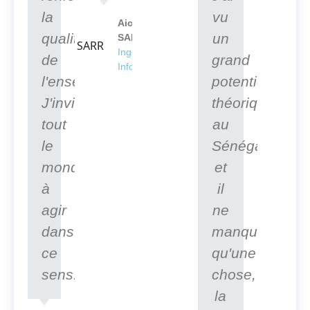
la
vu
Aicha
qualité
un
SARR
Ingénieur en
de
grand
Informatique
l'enseignement.
potentiel
J'invite
théorique
tout
au
le
Sénégal
monde
et
à
il
agir
ne
dans
manque
ce
qu'une
sens.
chose,
la