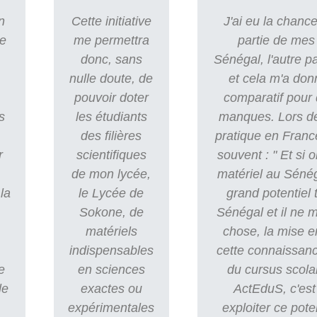
n
Cette initiative
J'ai eu la chance
re
me permettra
partie de mes
donc, sans
Sénégal, l'autre p
nulle doute, de
et cela m'a don
pouvoir doter
comparatif pour 
s
les étudiants
manques. Lors d
des filières
pratique en Franc
r
scientifiques
souvent : " Et si o
de mon lycée,
matériel au Sénég
la
le Lycée de
grand potentiel
Sokone, de
Sénégal et il ne
matériels
chose, la mise e
indispensables
cette connaissanc
e
en sciences
du cursus scola
le
exactes ou
ActEduS, c'est 
expérimentales
exploiter ce pote