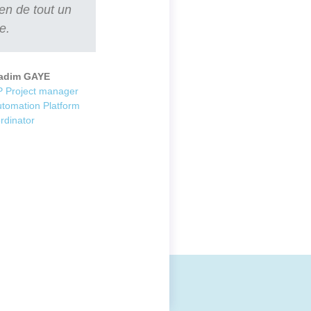
ien de tout un
e.
adim GAYE
 Project manager
utomation Platform
rdinator