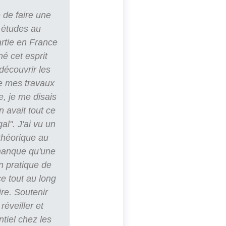
 de faire une
 études au
artie en France
né cet esprit
découvrir les
e mes travaux
e, je me disais
n avait tout ce
al". J'ai vu un
 théorique au
 manque qu'une
n pratique de
e tout au long
ire. Soutenir
réveiller et
ntiel chez les