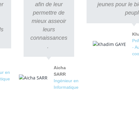
er
afin de leur
jeunes pour le b
e
permettre de
peupl
mieux asseoir
ls
leurs
Kh
connaissances
PnP
.
- A
coo
Aicha
ur en
SARR
tique
Ingénieur en
Informatique