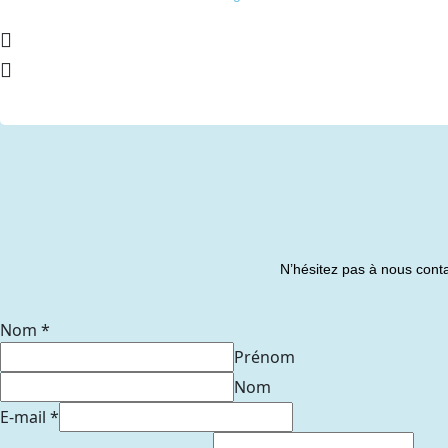
N’hésitez pas à nous conta
Nom
*
Prénom
Nom
E-mail
*