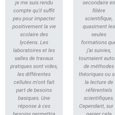
je me suis rendu
secondaire e
compte qu'il suffit
filière
peu pour impacter
scientifique,
positivement la vie
quasiment le
scolaire des
seules
lycéens. Les
formations qu
laboratoires et les
j’ai suivies,
salles de travaux
tournaient auto
pratiques sont vides,
de méthodes
les différentes
théoriques ou s
cellules m'ont fait
la lecture de
part de besoins
référentiels
basiques. Une
scientifiques.
réponse à ces
Cependant, sur 
besoins permettra
papier cela