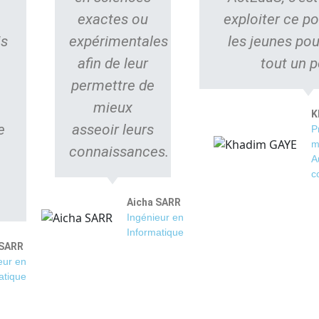
exactes ou
exploiter ce po
is
expérimentales
les jeunes pou
afin de leur
tout un p
permettre de
mieux
K
e
asseoir leurs
P
m
connaissances.
A
c
Aicha SARR
Ingénieur en
Informatique
 SARR
eur en
atique