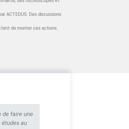
rimante, des oscilloscopes et
és par ACTEDUS. Des discussions
ttent de monter ces actions.
e de faire une
 études au