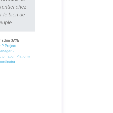
tentiel chez
r le bien de
euple.
hadim GAYE
nP Project
anager -
utomation Platform
oordinator