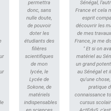
n
permettra
Sénégal, l'aut
donc, sans
France et cela 
nulle doute,
esprit compa
s
de pouvoir
découvrir les m
doter les
de mes travaux
e
étudiants des
France, je me di
filières
" Et si on av
ur
scientifiques
matériel au Séné
de mon
un grand potent
ur
lycée, le
au Sénégal et 
Lycée de
qu'une chose,
Sokone, de
pratique d
matériels
connaissance to
le
indispensables
cursus scolair
en sciences
ActEduS, c'est 