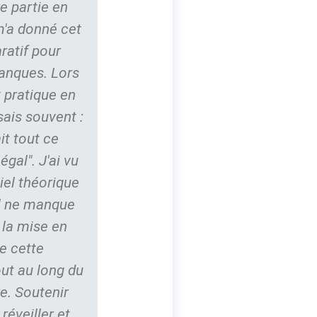
re partie en
m'a donné cet
ratif pour
anques. Lors
 pratique en
sais souvent :
ait tout ce
gal". J'ai vu
iel théorique
il ne manque
 la mise en
e cette
ut au long du
e. Soutenir
réveiller et