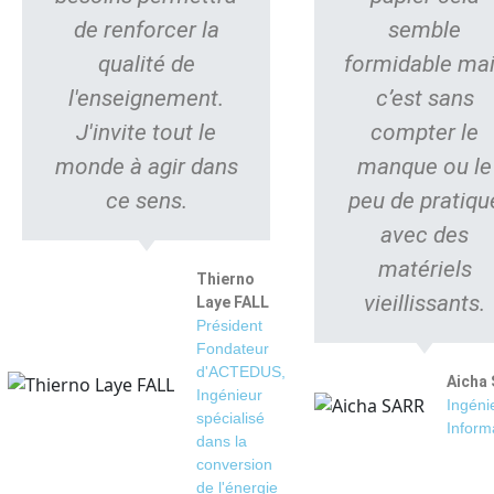
de renforcer la
semble
qualité de
formidable ma
l'enseignement.
c’est sans
J'invite tout le
compter le
monde à agir dans
manque ou le
ce sens.
peu de pratiqu
avec des
matériels
Thierno
vieillissants.
Laye FALL
Président
Fondateur
d'ACTEDUS,
Aicha
Ingénieur
Ingéni
spécialisé
Inform
dans la
conversion
de l'énergie