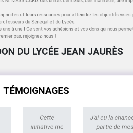
ns M. MASSICARD: des unités centrales, des moniteurs, une imp
rs capacités et leurs ressources pour atteindre les objectifs vis
professeurs du Sénégal et du Lycée.
 une à une ! Ce sont vos adhésions et vos dons qui nous perme
remier pas, rejoignez-nous !
DON DU LYCÉE JEAN JAURÈS
TÉMOIGNAGES
Cette
J'ai eu la chanc
initiative me
partie de mes