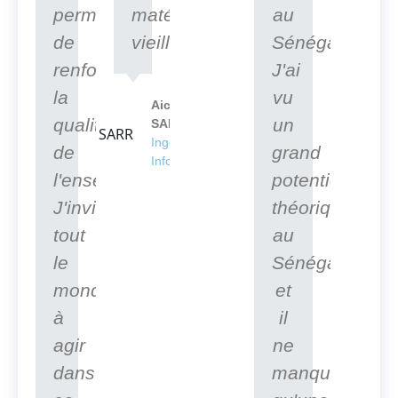
permettra
matériels
au
de
vieillissants.
Sénégal".
renforcer
J'ai
la
vu
Aicha
qualité
un
SARR
Ingénieur en
de
grand
Informatique
l'enseignement.
potentiel
J'invite
théorique
tout
au
le
Sénégal
monde
et
à
il
agir
ne
dans
manque