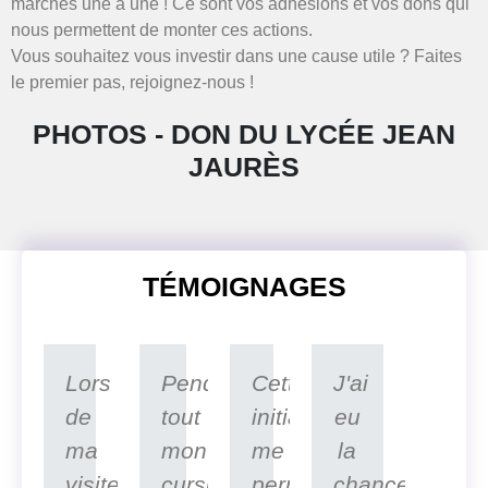
marches une à une ! Ce sont vos adhésions et vos dons qui
nous permettent de monter ces actions.
Vous souhaitez vous investir dans une cause utile ? Faites
le premier pas, rejoignez-nous !
PHOTOS - DON DU LYCÉE JEAN
JAURÈS
TÉMOIGNAGES
Lors
Pendant
Cette
J'ai
de
tout
initiative
eu
ma
mon
me
la
visite
cursus
permettra
chance