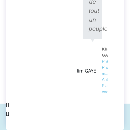
de
tout
un
peuple.
Khadim
GAYE
PnP
Project
manager -
Automation
Platform
coordinator