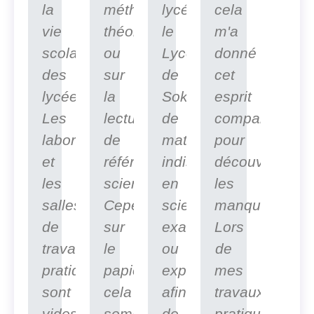
la
méthodes
lycée,
cela
vie
théoriques
le
m'a
scolaire
ou
Lycée
donné
des
sur
de
cet
lycéens.
la
Sokone,
esprit
Les
lecture
de
comparatif
laboratoires
de
matériels
pour
et
référentiels
indispensables
découvrir
les
scientifiques.
en
les
salles
Cependant,
sciences
manques.
de
sur
exactes
Lors
travaux
le
ou
de
pratiques
papier
expérimentales
mes
sont
cela
afin
travaux
vides,
semble
de
pratique