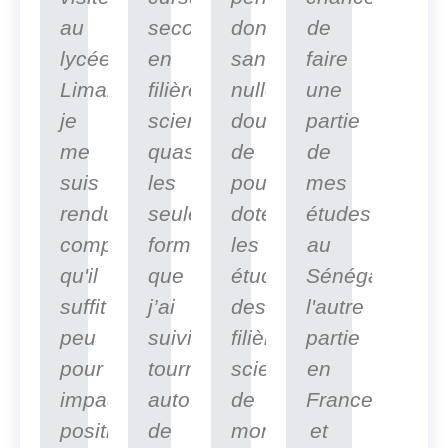
au
secondaire
donc,
de
lycée
en
sans
faire
Limamoulaye,
filière
nulle
une
je
scientifique,
doute,
partie
me
quasiment
de
de
suis
les
pouvoir
mes
rendu
seules
doter
études
compte
formations
les
au
qu'il
que
étudiants
Sénégal,
suffit
j’ai
des
l'autre
peu
suivies,
filières
partie
pour
tournaient
scientifiques
en
impacter
autour
de
France
positivement
de
mon
et