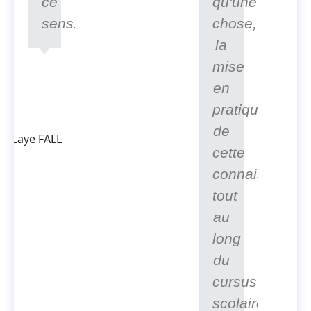
ce
qu'une
sens.
chose,
la
mise
Thierno
en
Laye FALL
Président
pratique
Fondateur
de
d'ACTEDUS,
Ingénieur
cette
spécialisé
connaissance
dans la
conversion
tout
de l'énergie
au
long
du
cursus
scolaire.