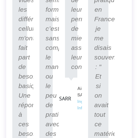
les
formidable
leur
en
différentes
mais
permettre
France,
cellules
c’est
de
je
m'ont
sans
mieux
me
fait
compter
asseoir
disais
part
le
leurs
souvent
de
manque
connaissances.
: "
besoins
ou
Et
basiques.
le
si
Aicha
Une
peu
on
SARR
Ingénieur en
réponse
de
avait
Informatique
à
pratique
tout
ces
avec
ce
besoins
des
matériel