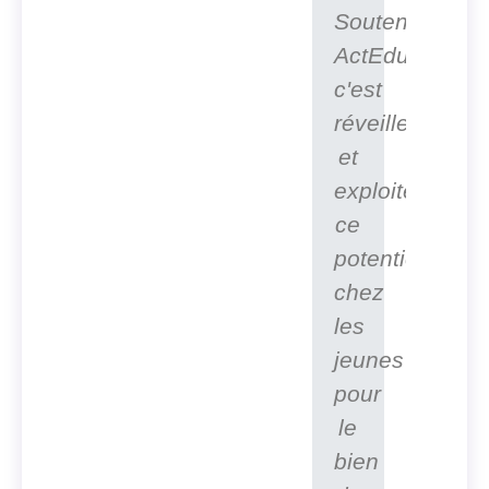
Soutenir
ActEduS,
c'est
réveiller
et
exploiter
ce
potentiel
chez
les
jeunes
pour
le
bien