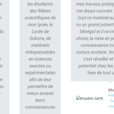
s
les étudiants
mes travaux pratiq
des filières
me disais souvent : 
r
scientifiques de
tout ce matériel au
mon lycée, le
vu un grand potent
la
Lycée de
Sénégal et il ne
Sokone, de
chose, la mise en p
matériels
connaissance to
indispensables
cursus scolaire. S
e
en sciences
c'est réveiller e
le
exactes ou
potentiel chez les
s
expérimentales
bien de tout 
er
afin de leur
eu
permettre de
Kh
c
mieux asseoir
PnP
leurs
- A
coo
connaissances
.