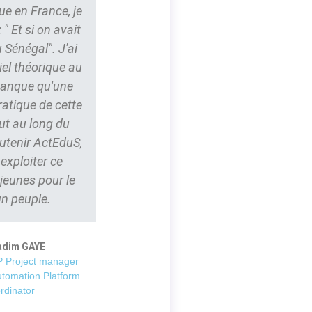
ue en France, je
" Et si on avait
 Sénégal". J'ai
iel théorique au
 manque qu'une
ratique de cette
ut au long du
outenir ActEduS,
t exploiter ce
 jeunes pour le
un peuple.
adim GAYE
 Project manager
utomation Platform
rdinator