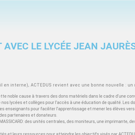
 AVEC LE LYCÉE JEAN JAURÈ
 en interne), ACTEDUS revient avec une bonne nouvelle : un 
cette noble cause à travers des dons matériels dans le cadre d’une con
nos lycées et collèges pour l’accès à une éducation de qualité. Les d
s enseignants pour faciliter l’apprentissage et mener les élèves vers 
des partenaires et donateurs.
MASSICARD: des unités centrales, des moniteurs, une imprimante, des
acités et leurs ressources pour atteindre les objectifs visés par ACT