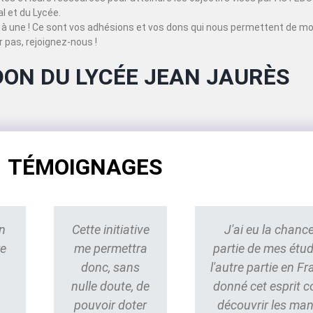
 et du Lycée.
à une ! Ce sont vos adhésions et vos dons qui nous permettent de mo
 pas, rejoignez-nous !
DON DU LYCÉE JEAN JAURÈS
TÉMOIGNAGES
n
Cette initiative
J'ai eu la chance
re
me permettra
partie de mes étu
donc, sans
l'autre partie en Fr
nulle doute, de
donné cet esprit 
pouvoir doter
découvrir les ma