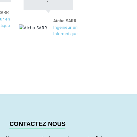
SARR
ur en
Aicha SARR
tique
Ingénieur en
Informatique
CONTACTEZ NOUS