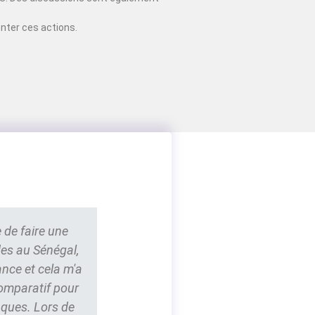
nter ces actions.
 de faire une
des au Sénégal,
ance et cela m'a
comparatif pour
nques. Lors de