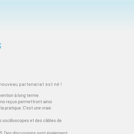
S
nouveau partenariat est né !
vention à long terme.
ons reçus permettront ainsi
la pratique. C’est une vraie
 oscilloscopes et des câbles de
EDUS. Des discussions sont également