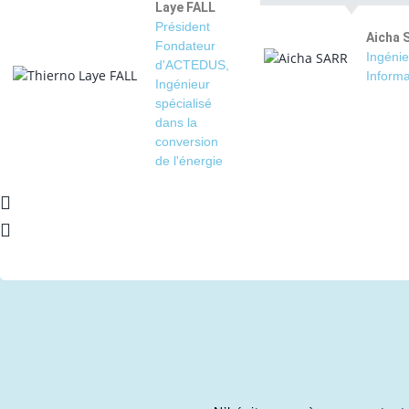
Laye FALL
Président
Aicha 
Fondateur
Ingénie
d'ACTEDUS,
Informa
Ingénieur
spécialisé
dans la
conversion
de l'énergie