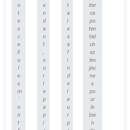
n
e
t
iter
t
n
a
ce
e
d
l
po
s
a
e
ten
c
n
s
tiel
e
t
a
ch
ll
,
f
ez
u
s
i
les
l
u
n
jeu
e
r
d
ne
s
l
e
s
m
e
l
po
'
p
e
ur
o
a
u
le
n
p
r
bie
t
i
p
n