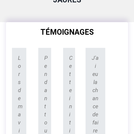
TÉMOIGNAGES
L
P
C
J'a
o
e
e
i
r
n
t
eu
s
d
t
la
d
a
e
ch
e
n
i
an
m
t
n
ce
a
t
i
de
v
o
t
fai
i
u
i
re