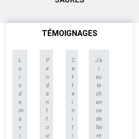
TÉMOIGNAGES
L
P
C
J'a
o
e
e
i
r
n
t
eu
s
d
t
la
d
a
e
ch
e
n
i
an
m
t
n
ce
a
t
i
de
v
o
t
fai
i
u
i
re