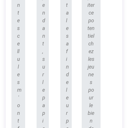
n
e
t
iter
t
n
a
ce
e
d
l
po
s
a
e
ten
c
n
s
tiel
e
t
a
ch
ll
,
f
ez
u
s
i
les
l
u
n
jeu
e
r
d
ne
s
l
e
s
m
e
l
po
'
p
e
ur
o
a
u
le
n
p
r
bie
t
i
p
n