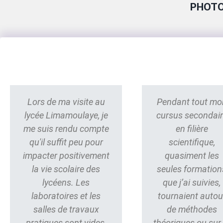
PHOTO
Lors de ma visite au
Pendant tout mo
lycée Limamoulaye, je
cursus secondai
me suis rendu compte
en filière
qu'il suffit peu pour
scientifique,
impacter positivement
quasiment les
la vie scolaire des
seules formation
lycéens. Les
que j’ai suivies,
laboratoires et les
tournaient autou
salles de travaux
de méthodes
pratiques sont vides,
théoriques ou sur 