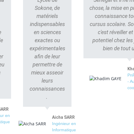
Sokone, de
chose, la mise en p
matériels
connaissance to
indispensables
cursus scolaire. S
e
en sciences
c'est réveiller e
le
exactes ou
potentiel chez les
s
expérimentales
bien de tout 
er
afin de leur
eu
permettre de
Kh
c
mieux asseoir
PnP
leurs
- A
coo
connaissances
.
SARR
ur en
Aicha SARR
tique
Ingénieur en
Informatique