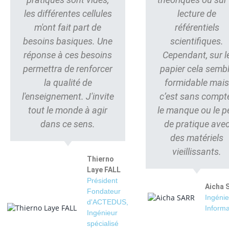
les différentes cellules
lecture de
m'ont fait part de
référentiels
besoins basiques. Une
scientifiques.
réponse à ces besoins
Cependant, sur l
permettra de renforcer
papier cela semb
la qualité de
formidable mai
l'enseignement. J'invite
c’est sans compt
tout le monde à agir
le manque ou le p
dans ce sens.
de pratique ave
des matériels
vieillissants.
Thierno
Laye FALL
Président
Aicha 
Fondateur
Ingénie
d'ACTEDUS,
Informa
Ingénieur
spécialisé