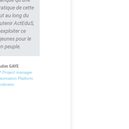
ratique de cette
ut au long du
outenir ActEduS,
t exploiter ce
 jeunes pour le
un peuple.
adim GAYE
 Project manager
utomation Platform
rdinator