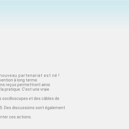
nouveau partenariat est né !
vention à long terme.
ons reçus permettront ainsi
la pratique. C’est une vraie
 oscilloscopes et des câbles de
EDUS. Des discussions sont également
nter ces actions.