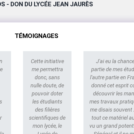
S - DON DU LYCÉE JEAN JAURÈS
TÉMOIGNAGES
n
Cette initiative
J'ai eu la chance
re
me permettra
partie de mes étu
donc, sans
l'autre partie en Fr
nulle doute, de
donné cet esprit 
pouvoir doter
découvrir les ma
s
les étudiants
mes travaux pratiq
des filières
me disais souvent : 
r
scientifiques de
tout ce matériel au
mon lycée, le
vu un grand potent
la
Lycée de
Sénégal et il ne