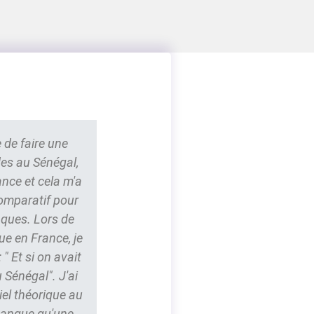
 de faire une
des au Sénégal,
ance et cela m'a
comparatif pour
nques. Lors de
ue en France, je
" Et si on avait
 Sénégal". J'ai
iel théorique au
 manque qu'une