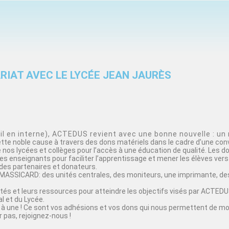
RIAT AVEC LE LYCÉE JEAN JAURÈS
 en interne), ACTEDUS revient avec une bonne nouvelle : un 
cette noble cause à travers des dons matériels dans le cadre d’une con
nos lycées et collèges pour l’accès à une éducation de qualité. Les d
s enseignants pour faciliter l’apprentissage et mener les élèves vers 
des partenaires et donateurs.
MASSICARD: des unités centrales, des moniteurs, une imprimante, des
acités et leurs ressources pour atteindre les objectifs visés par ACT
 et du Lycée.
à une ! Ce sont vos adhésions et vos dons qui nous permettent de mo
 pas, rejoignez-nous !