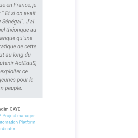
ue en France, je
" Et si on avait
 Sénégal". J'ai
iel théorique au
 manque qu'une
ratique de cette
ut au long du
outenir ActEduS,
t exploiter ce
 jeunes pour le
un peuple.
adim GAYE
 Project manager
utomation Platform
rdinator