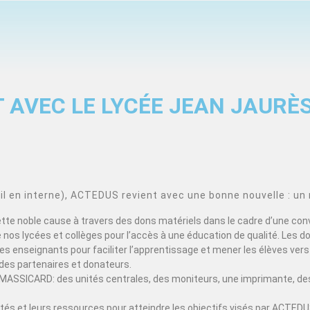
 AVEC LE LYCÉE JEAN JAURÈ
 en interne), ACTEDUS revient avec une bonne nouvelle : un 
cette noble cause à travers des dons matériels dans le cadre d’une con
nos lycées et collèges pour l’accès à une éducation de qualité. Les d
s enseignants pour faciliter l’apprentissage et mener les élèves vers 
des partenaires et donateurs.
MASSICARD: des unités centrales, des moniteurs, une imprimante, des
acités et leurs ressources pour atteindre les objectifs visés par ACT