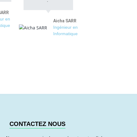
SARR
ur en
Aicha SARR
tique
Ingénieur en
Informatique
CONTACTEZ NOUS