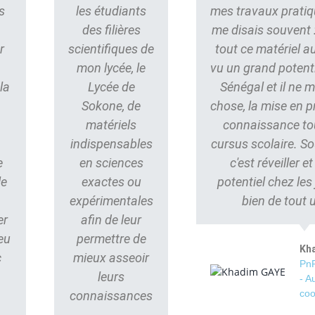
s
les étudiants
mes travaux pratiq
des filières
me disais souvent : 
r
scientifiques de
tout ce matériel au
mon lycée, le
vu un grand potent
la
Lycée de
Sénégal et il ne
Sokone, de
chose, la mise en p
matériels
connaissance to
indispensables
cursus scolaire. S
e
en sciences
c'est réveiller e
le
exactes ou
potentiel chez les
s
expérimentales
bien de tout 
er
afin de leur
eu
permettre de
Kh
c
mieux asseoir
PnP
leurs
- A
coo
connaissances
.