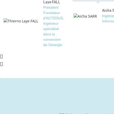
Laye FALL
Président
Aicha 
Fondateur
Ingénie
d'ACTEDUS,
Informa
Ingénieur
spécialisé
dans la
conversion
de l'énergie