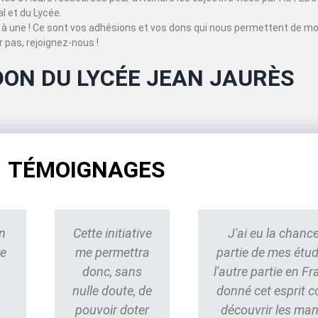
 et du Lycée.
à une ! Ce sont vos adhésions et vos dons qui nous permettent de mo
 pas, rejoignez-nous !
DON DU LYCÉE JEAN JAURÈS
TÉMOIGNAGES
n
Cette initiative
J'ai eu la chance
re
me permettra
partie de mes étu
donc, sans
l'autre partie en Fr
nulle doute, de
donné cet esprit 
pouvoir doter
découvrir les ma