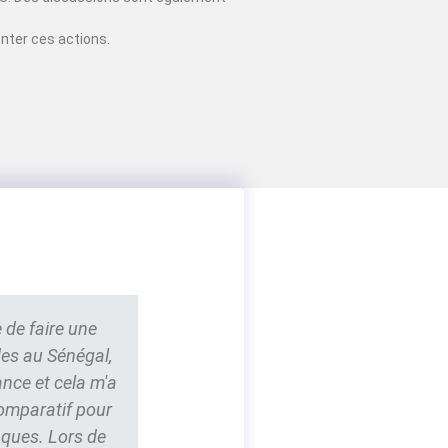
nter ces actions.
 de faire une
des au Sénégal,
ance et cela m'a
comparatif pour
nques. Lors de