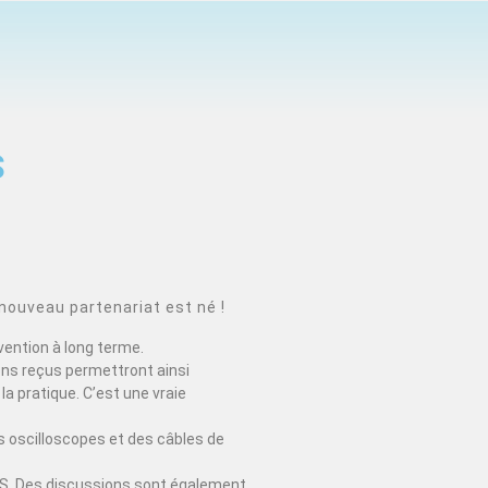
S
nouveau partenariat est né !
vention à long terme.
ons reçus permettront ainsi
la pratique. C’est une vraie
 oscilloscopes et des câbles de
EDUS. Des discussions sont également