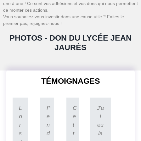
une à une ! Ce sont vos adhésions et vos dons qui nous permettent
de monter ces actions.
Vous souhaitez vous investir dans une cause utile ? Faites le
premier pas, rejoignez-nous !
PHOTOS - DON DU LYCÉE JEAN
JAURÈS
TÉMOIGNAGES
L
P
C
J'a
o
e
e
i
r
n
t
eu
s
d
t
la