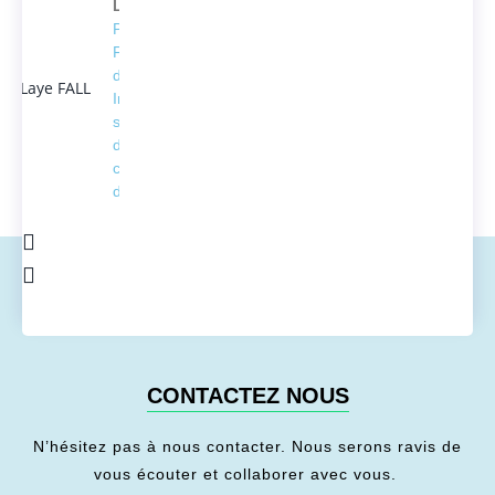
Laye FALL
Président
Fondateur
d'ACTEDUS,
Ingénieur
spécialisé
dans la
conversion
de l'énergie
CONTACTEZ NOUS
N’hésitez pas à nous contacter. Nous serons ravis de
vous écouter et collaborer avec vous.