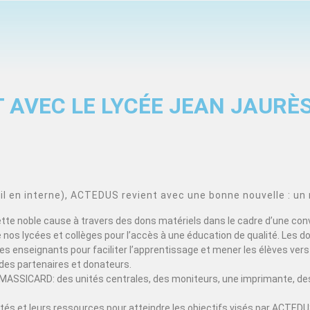
 AVEC LE LYCÉE JEAN JAURÈ
 en interne), ACTEDUS revient avec une bonne nouvelle : un 
cette noble cause à travers des dons matériels dans le cadre d’une con
nos lycées et collèges pour l’accès à une éducation de qualité. Les d
s enseignants pour faciliter l’apprentissage et mener les élèves vers 
des partenaires et donateurs.
MASSICARD: des unités centrales, des moniteurs, une imprimante, des
acités et leurs ressources pour atteindre les objectifs visés par ACT