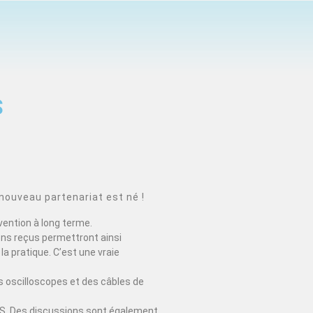
S
nouveau partenariat est né !
vention à long terme.
ons reçus permettront ainsi
la pratique. C’est une vraie
 oscilloscopes et des câbles de
EDUS. Des discussions sont également