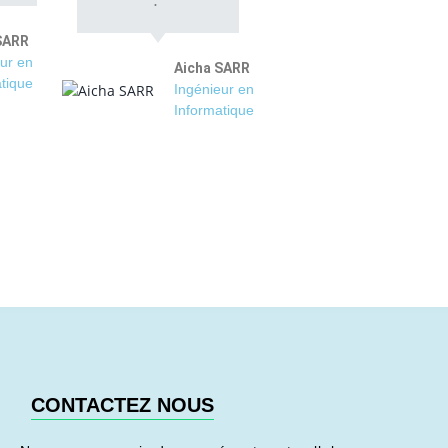
SARR
ur en
Aicha SARR
tique
Ingénieur en
Informatique
CONTACTEZ NOUS