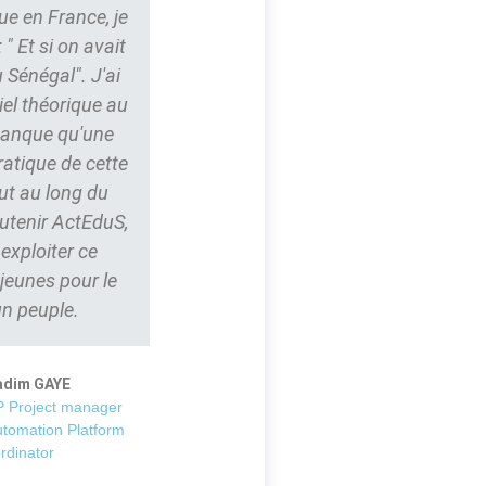
ue en France, je
" Et si on avait
 Sénégal". J'ai
iel théorique au
 manque qu'une
ratique de cette
ut au long du
outenir ActEduS,
t exploiter ce
 jeunes pour le
un peuple.
adim GAYE
 Project manager
utomation Platform
rdinator