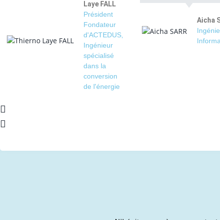
Laye FALL
Président
Aicha 
Fondateur
Ingénie
d'ACTEDUS,
Informa
Ingénieur
spécialisé
dans la
conversion
de l'énergie