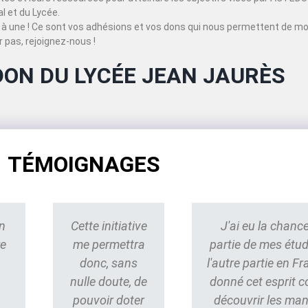
 et du Lycée.
à une ! Ce sont vos adhésions et vos dons qui nous permettent de mo
 pas, rejoignez-nous !
DON DU LYCÉE JEAN JAURÈS
TÉMOIGNAGES
n
Cette initiative
J'ai eu la chance
re
me permettra
partie de mes étu
donc, sans
l'autre partie en Fr
nulle doute, de
donné cet esprit 
pouvoir doter
découvrir les ma