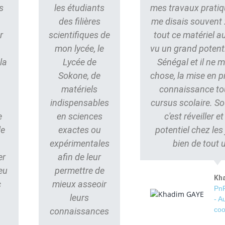
s
les étudiants
mes travaux pratiq
des filières
me disais souvent : 
r
scientifiques de
tout ce matériel au
mon lycée, le
vu un grand potent
la
Lycée de
Sénégal et il ne
Sokone, de
chose, la mise en p
matériels
connaissance to
indispensables
cursus scolaire. S
e
en sciences
c'est réveiller e
le
exactes ou
potentiel chez les
s
expérimentales
bien de tout 
er
afin de leur
eu
permettre de
Kh
c
mieux asseoir
PnP
leurs
- A
coo
connaissances
.