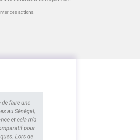
nter ces actions.
 de faire une
des au Sénégal,
ance et cela m'a
comparatif pour
nques. Lors de