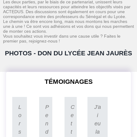
Les deux parties, par le biais de ce partenariat, unissent leurs
capacités et leurs ressources pour atteindre les objectifs visés par
ACTEDUS. Des discussions sont également en cours pour une
correspondance entre des professeurs du Sénégal et du Lycée.
Le chemin va être encore long, mais nous montons les marches
une à une ! Ce sont vos adhésions et vos dons qui nous permettent
de monter ces actions.
Vous souhaitez vous investir dans une cause utile ? Faites le
premier pas, rejoignez-nous !
PHOTOS - DON DU LYCÉE JEAN JAURÈS
TÉMOIGNAGES
L
P
C
J'a
o
e
e
i
r
n
t
eu
s
d
t
la