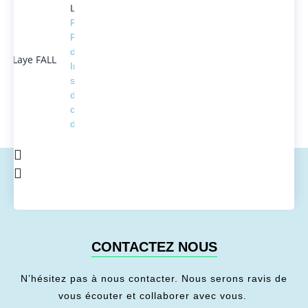
Laye FALL
Président
Fondateur
d'ACTEDUS,
Ingénieur
spécialisé
dans la
conversion
de l'énergie
CONTACTEZ NOUS
N’hésitez pas à nous contacter. Nous serons ravis de
vous écouter et collaborer avec vous.