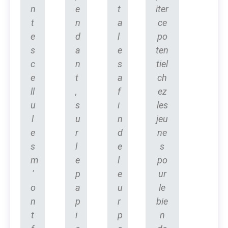
n
e
t
iter
t
n
a
ce
e
d
l
po
s
a
e
ten
c
n
s
tiel
e
t
a
ch
ll
,
f
ez
u
s
i
les
l
u
n
jeu
e
r
d
ne
s
l
e
s
m
e
l
po
'
p
e
ur
o
a
u
le
n
p
r
bie
t
i
p
n