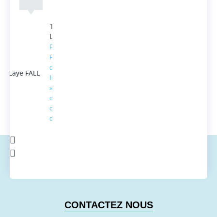
Thierno
Laye FALL
Président
Fondateur
d'ACTEDUS,
Ingénieur
spécialisé
dans la
conversion
de l'énergie
CONTACTEZ NOUS