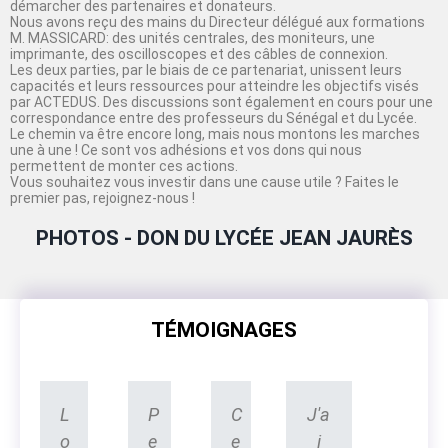
démarcher des partenaires et donateurs.
Nous avons reçu des mains du Directeur délégué aux formations
M. MASSICARD: des unités centrales, des moniteurs, une
imprimante, des oscilloscopes et des câbles de connexion.
Les deux parties, par le biais de ce partenariat, unissent leurs
capacités et leurs ressources pour atteindre les objectifs visés
par ACTEDUS. Des discussions sont également en cours pour une
correspondance entre des professeurs du Sénégal et du Lycée.
Le chemin va être encore long, mais nous montons les marches
une à une ! Ce sont vos adhésions et vos dons qui nous
permettent de monter ces actions.
Vous souhaitez vous investir dans une cause utile ? Faites le
premier pas, rejoignez-nous !
PHOTOS - DON DU LYCÉE JEAN JAURÈS
TÉMOIGNAGES
L
P
C
J'a
o
e
e
i