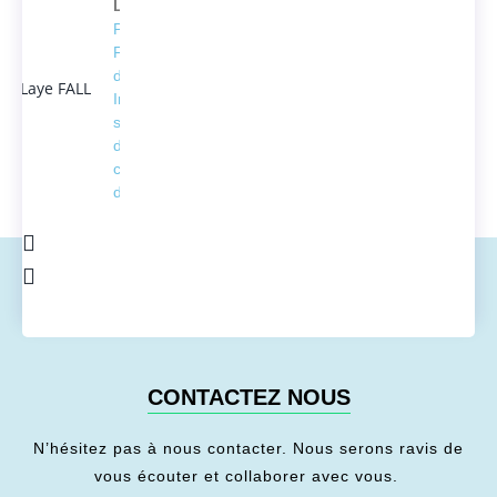
Laye FALL
Président
Fondateur
d'ACTEDUS,
Ingénieur
spécialisé
dans la
conversion
de l'énergie
CONTACTEZ NOUS
N’hésitez pas à nous contacter. Nous serons ravis de
vous écouter et collaborer avec vous.