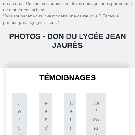
une à une ! Ce sont vos adhésions et vos dons qui nous permettent
de monter ces actions.
Vous souhaitez vous investir dans une cause utile ? Faites le
premier pas, rejoignez-nous !
PHOTOS - DON DU LYCÉE JEAN
JAURÈS
TÉMOIGNAGES
L
P
C
J'a
o
e
e
i
r
n
t
eu
s
d
t
la