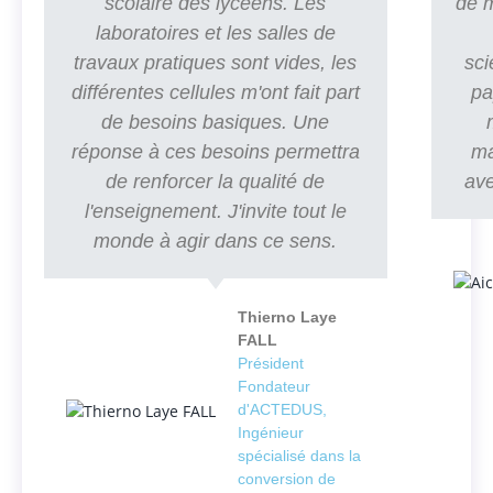
scolaire des lycéens. Les
de m
laboratoires et les salles de
travaux pratiques sont vides, les
sci
différentes cellules m'ont fait part
pa
de besoins basiques. Une
réponse à ces besoins permettra
ma
de renforcer la qualité de
ave
l'enseignement. J'invite tout le
monde à agir dans ce sens.
Thierno Laye
FALL
Président
Fondateur
d'ACTEDUS,
Ingénieur
spécialisé dans la
conversion de