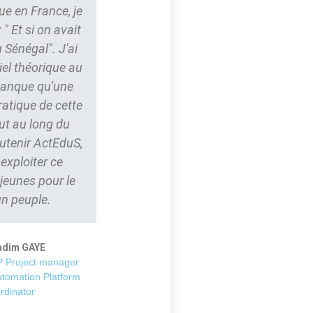
ue en France, je
" Et si on avait
 Sénégal". J'ai
iel théorique au
 manque qu'une
ratique de cette
ut au long du
outenir ActEduS,
t exploiter ce
 jeunes pour le
un peuple.
adim GAYE
 Project manager
utomation Platform
rdinator