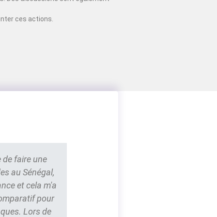
nter ces actions.
 de faire une
des au Sénégal,
ance et cela m'a
comparatif pour
nques. Lors de