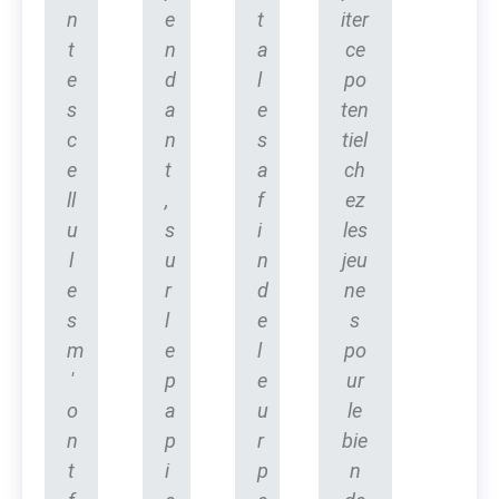
n
e
t
iter
t
n
a
ce
e
d
l
po
s
a
e
ten
c
n
s
tiel
e
t
a
ch
ll
,
f
ez
u
s
i
les
l
u
n
jeu
e
r
d
ne
s
l
e
s
m
e
l
po
'
p
e
ur
o
a
u
le
n
p
r
bie
t
i
p
n