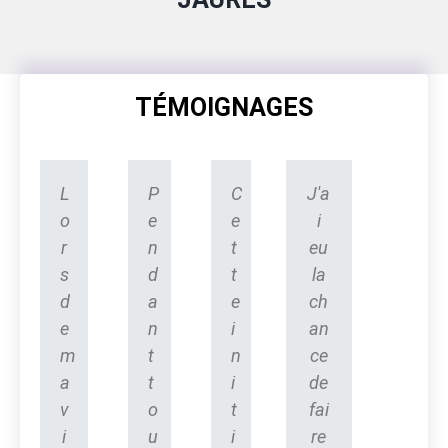
TÉMOIGNAGES
L
P
C
J'a
o
e
e
i
r
n
t
eu
s
d
t
la
d
a
e
ch
e
n
i
an
m
t
n
ce
a
t
i
de
v
o
t
fai
i
u
i
re