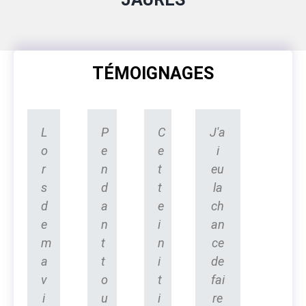
TÉMOIGNAGES
L
P
C
J'a
o
e
e
i
r
n
t
eu
s
d
t
la
d
a
e
ch
e
n
i
an
m
t
n
ce
a
t
i
de
v
o
t
fai
i
u
i
re