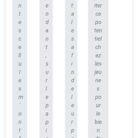
n
e
t
iter
t
n
a
ce
e
d
l
po
s
a
e
ten
c
n
s
tiel
e
t
a
ch
ll
,
f
ez
u
s
i
les
l
u
n
jeu
e
r
d
ne
s
l
e
s
m
e
l
po
'
p
e
ur
o
a
u
le
n
p
r
bie
t
i
p
n