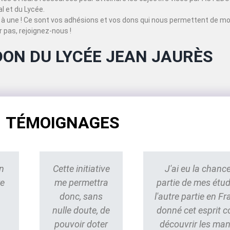
 et du Lycée.
à une ! Ce sont vos adhésions et vos dons qui nous permettent de mo
 pas, rejoignez-nous !
DON DU LYCÉE JEAN JAURÈS
TÉMOIGNAGES
n
Cette initiative
J'ai eu la chance
re
me permettra
partie de mes étu
donc, sans
l'autre partie en Fr
nulle doute, de
donné cet esprit 
pouvoir doter
découvrir les ma