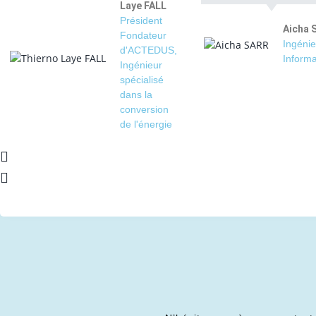
Laye FALL
Président
Aicha 
Fondateur
Ingénie
d'ACTEDUS,
Informa
Ingénieur
spécialisé
dans la
conversion
de l'énergie