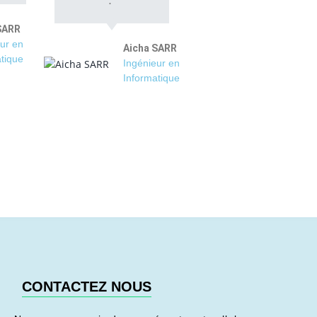
SARR
ur en
Aicha SARR
tique
Ingénieur en
Informatique
CONTACTEZ NOUS