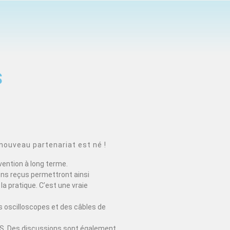
S
nouveau partenariat est né !
vention à long terme.
ons reçus permettront ainsi
la pratique. C’est une vraie
 oscilloscopes et des câbles de
EDUS. Des discussions sont également