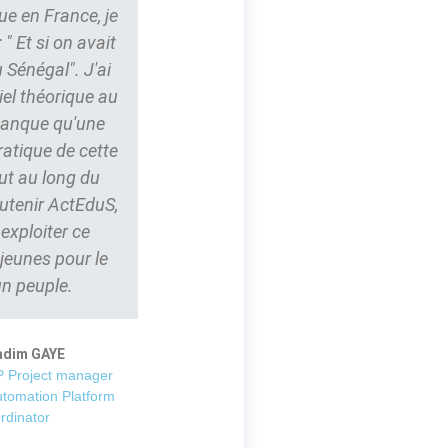
ue en France, je
" Et si on avait
 Sénégal". J'ai
iel théorique au
 manque qu'une
ratique de cette
ut au long du
outenir ActEduS,
t exploiter ce
 jeunes pour le
un peuple.
adim GAYE
 Project manager
utomation Platform
rdinator