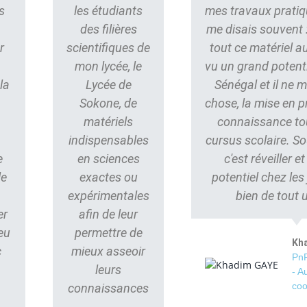
s
les étudiants
mes travaux pratiq
des filières
me disais souvent : 
r
scientifiques de
tout ce matériel au
mon lycée, le
vu un grand potent
la
Lycée de
Sénégal et il ne
Sokone, de
chose, la mise en p
matériels
connaissance to
indispensables
cursus scolaire. S
e
en sciences
c'est réveiller e
le
exactes ou
potentiel chez les
s
expérimentales
bien de tout 
er
afin de leur
eu
permettre de
Kh
c
mieux asseoir
PnP
leurs
- A
coo
connaissances
.