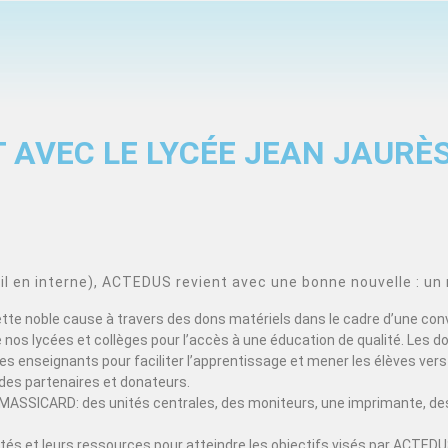
 AVEC LE LYCÉE JEAN JAURÈ
 en interne), ACTEDUS revient avec une bonne nouvelle : un 
cette noble cause à travers des dons matériels dans le cadre d’une con
nos lycées et collèges pour l’accès à une éducation de qualité. Les d
s enseignants pour faciliter l’apprentissage et mener les élèves vers 
des partenaires et donateurs.
MASSICARD: des unités centrales, des moniteurs, une imprimante, des
acités et leurs ressources pour atteindre les objectifs visés par ACT