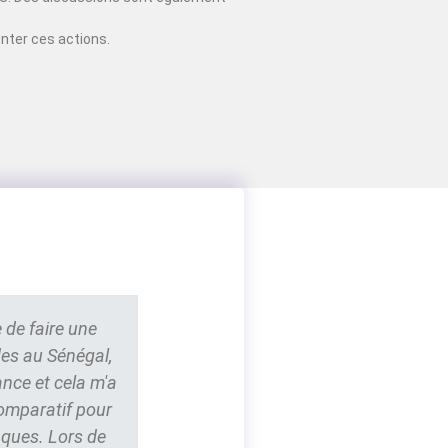
nter ces actions.
 de faire une
des au Sénégal,
ance et cela m'a
comparatif pour
nques. Lors de