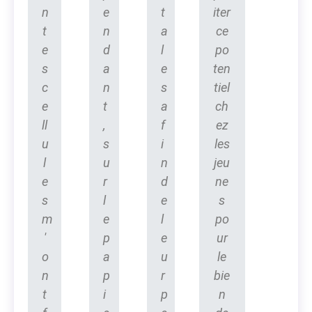
n
e
t
iter
t
n
a
ce
e
d
l
po
s
a
e
ten
c
n
s
tiel
e
t
a
ch
ll
,
f
ez
u
s
i
les
l
u
n
jeu
e
r
d
ne
s
l
e
s
m
e
l
po
'
p
e
ur
o
a
u
le
n
p
r
bie
t
i
p
n