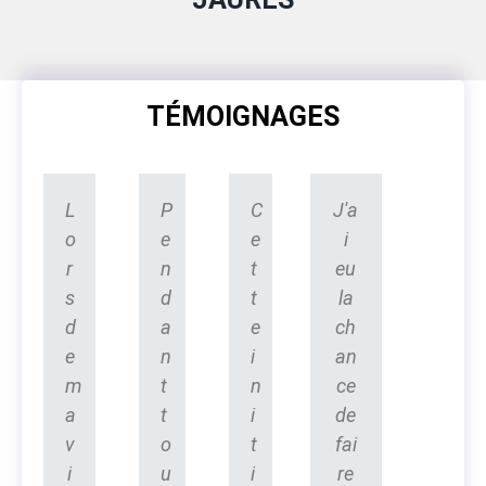
TÉMOIGNAGES
L
P
C
J'a
o
e
e
i
r
n
t
eu
s
d
t
la
d
a
e
ch
e
n
i
an
m
t
n
ce
a
t
i
de
v
o
t
fai
i
u
i
re