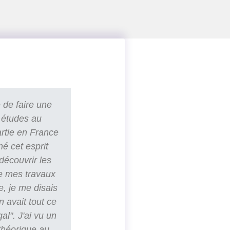
 de faire une
 études au
artie en France
né cet esprit
découvrir les
e mes travaux
e, je me disais
n avait tout ce
al". J'ai vu un
 théorique au