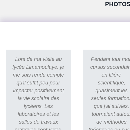
PHOTOS
Lors de ma visite au
Pendant tout mo
lycée Limamoulaye, je
cursus secondai
me suis rendu compte
en filière
qu'il suffit peu pour
scientifique,
impacter positivement
quasiment les
la vie scolaire des
seules formation
lycéens. Les
que j’ai suivies,
laboratoires et les
tournaient autou
salles de travaux
de méthodes
pratiques sont vides,
théoriques ou sur 