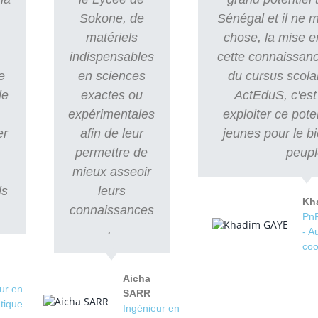
Sokone, de
Sénégal et il ne
matériels
chose, la mise e
indispensables
cette connaissanc
e
en sciences
du cursus scola
le
exactes ou
ActEduS, c'est 
expérimentales
exploiter ce pote
er
afin de leur
jeunes pour le b
e
permettre de
peupl
mieux asseoir
ls
leurs
Kh
connaissances
PnP
.
- A
coo
Aicha
ur en
SARR
tique
Ingénieur en