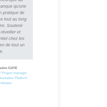
 manque qu'une
n pratique de
e tout au long
ire. Soutenir
réveiller et
ntiel chez les
ien de tout un
e.
adim GAYE
 Project manager
utomation Platform
rdinator