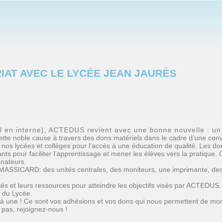
IAT AVEC LE LYCÉE JEAN JAURÈS
l en interne), ACTEDUS revient avec une bonne nouvelle : un 
ette noble cause à travers des dons matériels dans le cadre d’une con
os lycées et collèges pour l’accès à une éducation de qualité. Les don
nts pour faciliter l’apprentissage et mener les élèves vers la pratique.
onateurs.
MASSICARD: des unités centrales, des moniteurs, une imprimante, des 
cités et leurs ressources pour atteindre les objectifs visés par ACTEDU
 du Lycée.
 une ! Ce sont vos adhésions et vos dons qui nous permettent de mon
 pas, rejoignez-nous !