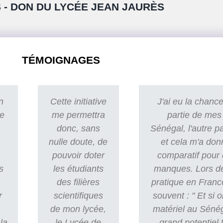
 - DON DU LYCÉE JEAN JAURÈS
TÉMOIGNAGES
n
Cette initiative
J'ai eu la chance
re
me permettra
partie de mes
donc, sans
Sénégal, l'autre p
nulle doute, de
et cela m'a don
pouvoir doter
comparatif pour 
s
les étudiants
manques. Lors d
des filières
pratique en Franc
r
scientifiques
souvent : " Et si o
de mon lycée,
matériel au Sénég
la
le Lycée de
grand potentiel