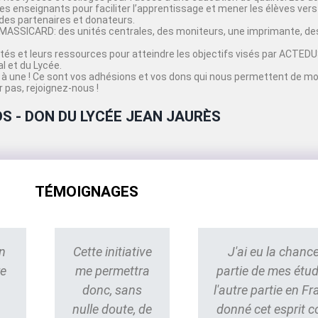
s enseignants pour faciliter l’apprentissage et mener les élèves vers 
des partenaires et donateurs.
MASSICARD: des unités centrales, des moniteurs, une imprimante, des
acités et leurs ressources pour atteindre les objectifs visés par ACT
 et du Lycée.
à une ! Ce sont vos adhésions et vos dons qui nous permettent de mo
 pas, rejoignez-nous !
S - DON DU LYCÉE JEAN JAURÈS
TÉMOIGNAGES
n
Cette initiative
J'ai eu la chance
re
me permettra
partie de mes étu
donc, sans
l'autre partie en Fr
nulle doute, de
donné cet esprit 