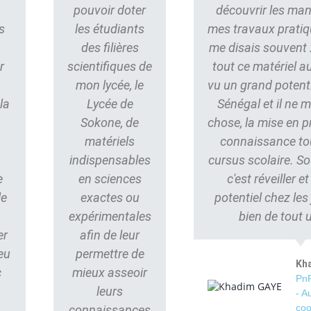
pouvoir doter
découvrir les ma
s
les étudiants
mes travaux pratiq
des filières
me disais souvent : 
r
scientifiques de
tout ce matériel au
mon lycée, le
vu un grand potent
la
Lycée de
Sénégal et il ne
Sokone, de
chose, la mise en p
matériels
connaissance to
indispensables
cursus scolaire. S
e
en sciences
c'est réveiller e
le
exactes ou
potentiel chez les
s
expérimentales
bien de tout 
er
afin de leur
eu
permettre de
Kh
c
mieux asseoir
PnP
leurs
- A
coo
connaissances