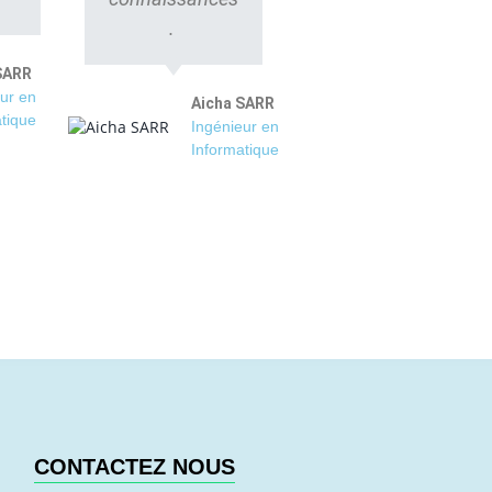
.
SARR
ur en
Aicha SARR
tique
Ingénieur en
Informatique
CONTACTEZ NOUS