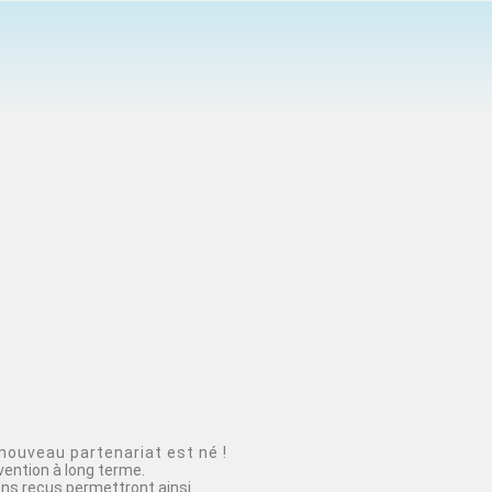
nouveau partenariat est né !
vention à long terme.
ons reçus permettront ainsi