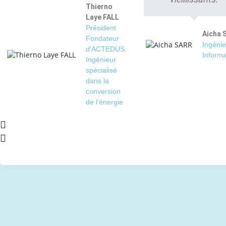
Thierno
Laye FALL
Président
Aicha 
Fondateur
Ingénie
d'ACTEDUS,
Informa
Ingénieur
spécialisé
dans la
conversion
de l'énergie