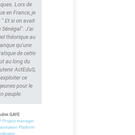
nques. Lors de
ue en France, je
" Et si on avait
 Sénégal". J'ai
iel théorique au
 manque qu'une
ratique de cette
ut au long du
outenir ActEduS,
t exploiter ce
 jeunes pour le
un peuple.
adim GAYE
 Project manager
utomation Platform
rdinator