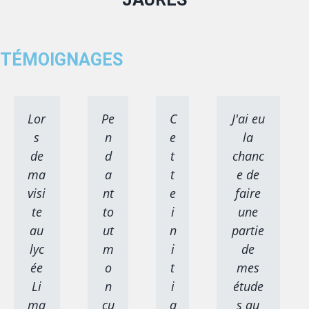
TÉMOIGNAGES
Lor
Pe
C
J'ai eu
s
n
e
la
de
d
t
chanc
ma
a
t
e de
visi
nt
e
faire
te
to
i
une
au
ut
n
partie
lyc
m
i
de
ée
o
t
mes
Li
n
i
étude
ma
cu
a
s au