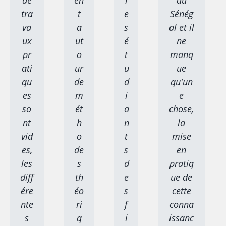
de
en
l
au
tra
t
e
Sénég
va
a
s
al et il
ux
ut
é
ne
pr
o
t
manq
ati
ur
u
ue
qu
de
d
qu'un
es
m
i
e
so
ét
a
chose,
nt
h
n
la
vid
o
t
mise
es,
de
s
en
les
s
d
pratiq
diff
th
e
ue de
ére
éo
s
cette
nte
ri
f
conna
s
q
i
issanc