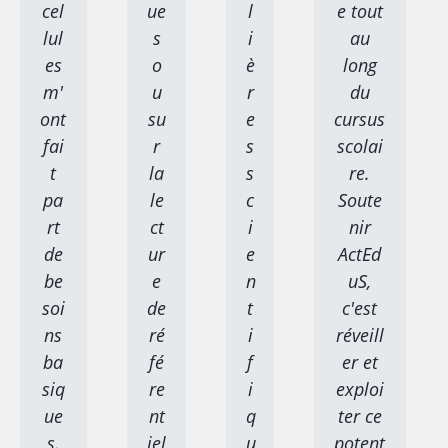
cel
ue
l
e tout
lul
s
i
au
es
o
è
long
m'
u
r
du
ont
su
e
cursus
fai
r
s
scolai
t
la
s
re.
pa
le
c
Soute
rt
ct
i
nir
de
ur
e
ActEd
be
e
n
uS,
soi
de
t
c'est
ns
ré
i
réveill
ba
fé
f
er et
siq
re
i
exploi
ue
nt
q
ter ce
s.
iel
u
potent