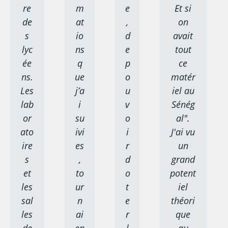
re
m
e
Et si
de
at
,
on
s
io
d
avait
lyc
ns
e
tout
ée
q
p
ce
ns.
ue
o
matér
Les
j’a
u
iel au
lab
i
v
Sénég
or
su
o
al".
ato
ivi
i
J'ai vu
ire
es
r
un
s
,
d
grand
et
to
o
potent
les
ur
t
iel
sal
n
e
théori
les
ai
r
que