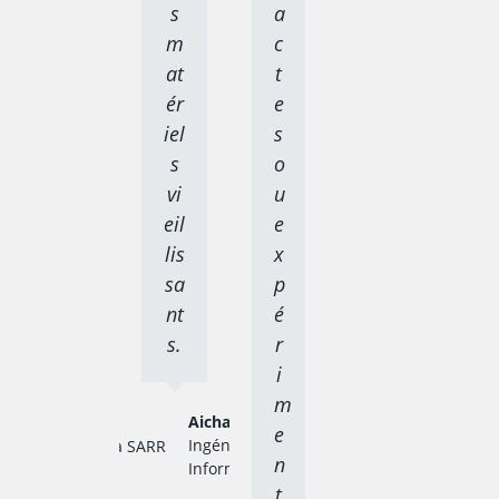
s
a
m
c
at
t
ér
e
iel
s
s
o
vi
u
eil
e
lis
x
sa
p
nt
é
s.
r
i
m
Aicha SARR
e
Ingénieur en
n
Informatique
t