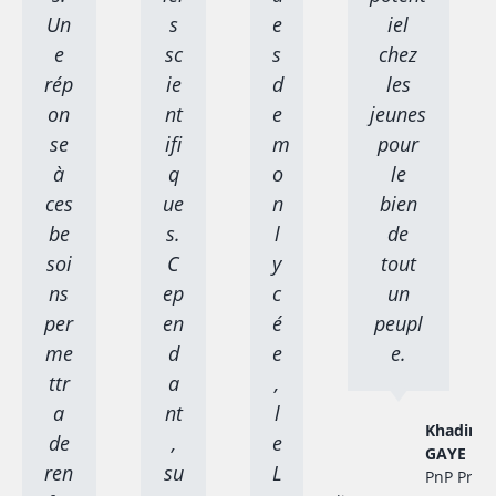
Un
s
e
iel
e
sc
s
chez
rép
ie
d
les
on
nt
e
jeunes
se
ifi
m
pour
à
q
o
le
ces
ue
n
bien
be
s.
l
de
soi
C
y
tout
ns
ep
c
un
per
en
é
peupl
me
d
e
e.
ttr
a
,
a
nt
l
Khadim
de
,
e
GAYE
ren
su
L
PnP Proje