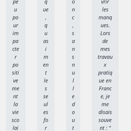
pe
q
o
vrir
u
ue
n
les
po
,
c
manq
ur
q
,
ues.
im
u
s
Lors
pa
as
a
de
cte
i
n
mes
r
m
s
travau
po
en
n
x
siti
t
u
pratiq
ve
le
l
ue en
me
s
l
Franc
nt
se
e
e, je
la
ul
d
me
vie
es
o
disais
sco
fo
u
souve
lai
r
t
nt : "