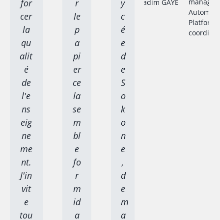
for
r
y
manager 
Automati
cer
le
c
Platform
la
p
é
coordina
qu
a
e
alit
pi
d
é
er
e
de
ce
S
l'e
la
o
ns
se
k
eig
m
o
ne
bl
n
me
e
e
nt.
fo
,
J'in
r
d
vit
m
e
e
id
m
tou
a
a