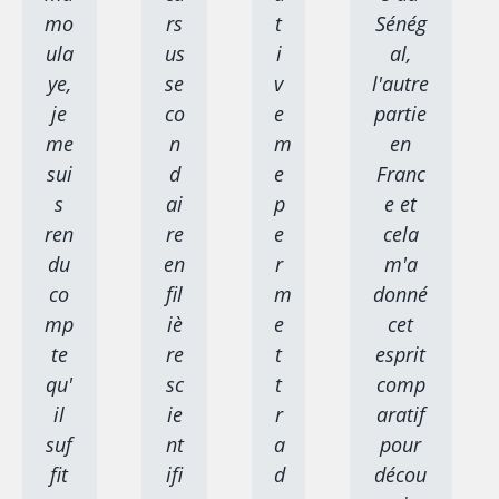
mo
rs
t
Sénég
ula
us
i
al,
ye,
se
v
l'autre
je
co
e
partie
me
n
m
en
sui
d
e
Franc
s
ai
p
e et
ren
re
e
cela
du
en
r
m'a
co
fil
m
donné
mp
iè
e
cet
te
re
t
esprit
qu'
sc
t
comp
il
ie
r
aratif
suf
nt
a
pour
fit
ifi
d
décou