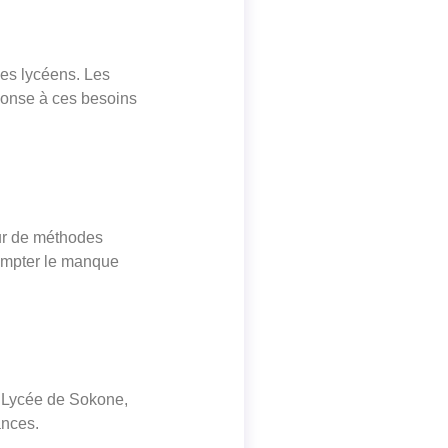
des lycéens. Les
éponse à ces besoins
our de méthodes
compter le manque
le Lycée de Sokone,
ances.