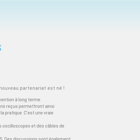
S
nouveau partenariat est né !
vention à long terme.
ons reçus permettront ainsi
la pratique. C’est une vraie
 oscilloscopes et des câbles de
EDUS. Des discussions sont également