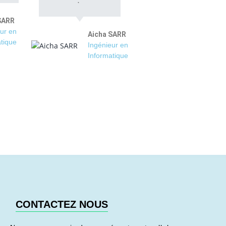
SARR
ur en
Aicha SARR
tique
Ingénieur en
Informatique
CONTACTEZ NOUS