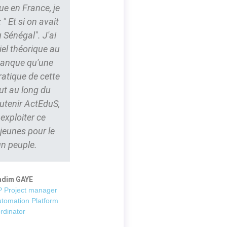
ue en France, je
" Et si on avait
 Sénégal". J'ai
iel théorique au
 manque qu'une
ratique de cette
ut au long du
outenir ActEduS,
t exploiter ce
 jeunes pour le
un peuple.
adim GAYE
 Project manager
utomation Platform
rdinator