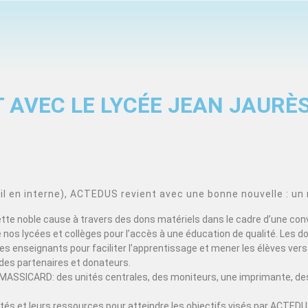
 AVEC LE LYCÉE JEAN JAURÈ
 en interne), ACTEDUS revient avec une bonne nouvelle : un 
cette noble cause à travers des dons matériels dans le cadre d’une con
nos lycées et collèges pour l’accès à une éducation de qualité. Les d
s enseignants pour faciliter l’apprentissage et mener les élèves vers 
des partenaires et donateurs.
MASSICARD: des unités centrales, des moniteurs, une imprimante, des
acités et leurs ressources pour atteindre les objectifs visés par ACT