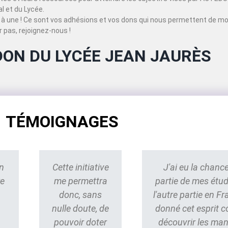
 et du Lycée.
à une ! Ce sont vos adhésions et vos dons qui nous permettent de mo
 pas, rejoignez-nous !
DON DU LYCÉE JEAN JAURÈS
TÉMOIGNAGES
n
Cette initiative
J'ai eu la chance
re
me permettra
partie de mes étu
donc, sans
l'autre partie en Fr
nulle doute, de
donné cet esprit 
pouvoir doter
découvrir les ma