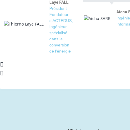
Laye FALL
Président
Aicha 
Fondateur
Ingénie
d'ACTEDUS,
Informa
Ingénieur
spécialisé
dans la
conversion
de l'énergie