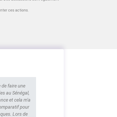
nter ces actions.
 de faire une
des au Sénégal,
ance et cela m'a
comparatif pour
nques. Lors de