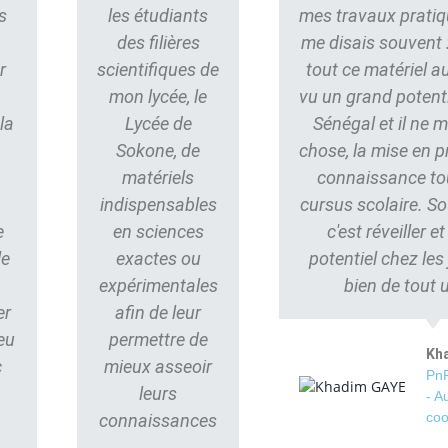
s
les étudiants
mes travaux pratiq
des filières
me disais souvent : 
r
scientifiques de
tout ce matériel au
mon lycée, le
vu un grand potent
la
Lycée de
Sénégal et il ne
Sokone, de
chose, la mise en p
matériels
connaissance to
indispensables
cursus scolaire. S
e
en sciences
c'est réveiller e
le
exactes ou
potentiel chez les
s
expérimentales
bien de tout 
er
afin de leur
eu
permettre de
Kh
c
mieux asseoir
PnP
leurs
- A
coo
connaissances
.