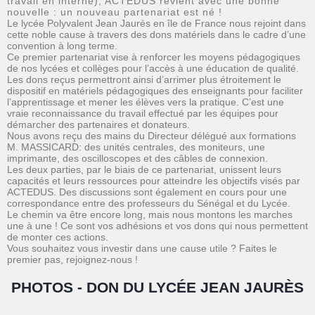
travail en interne), ACTEDUS revient avec une bonne
nouvelle : un nouveau partenariat est né !
Le lycée Polyvalent Jean Jaurès en île de France nous rejoint dans
cette noble cause à travers des dons matériels dans le cadre d’une
convention à long terme.
Ce premier partenariat vise à renforcer les moyens pédagogiques
de nos lycées et collèges pour l’accès à une éducation de qualité.
Les dons reçus permettront ainsi d’arrimer plus étroitement le
dispositif en matériels pédagogiques des enseignants pour faciliter
l’apprentissage et mener les élèves vers la pratique. C’est une
vraie reconnaissance du travail effectué par les équipes pour
démarcher des partenaires et donateurs.
Nous avons reçu des mains du Directeur délégué aux formations
M. MASSICARD: des unités centrales, des moniteurs, une
imprimante, des oscilloscopes et des câbles de connexion.
Les deux parties, par le biais de ce partenariat, unissent leurs
capacités et leurs ressources pour atteindre les objectifs visés par
ACTEDUS. Des discussions sont également en cours pour une
correspondance entre des professeurs du Sénégal et du Lycée.
Le chemin va être encore long, mais nous montons les marches
une à une ! Ce sont vos adhésions et vos dons qui nous permettent
de monter ces actions.
Vous souhaitez vous investir dans une cause utile ? Faites le
premier pas, rejoignez-nous !
PHOTOS - DON DU LYCÉE JEAN JAURÈS