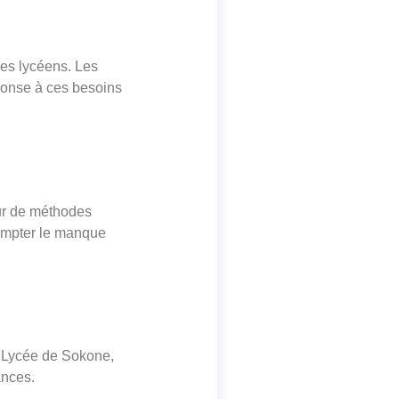
des lycéens. Les
éponse à ces besoins
our de méthodes
compter le manque
le Lycée de Sokone,
ances.