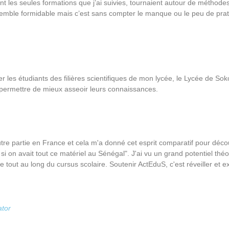
nt les seules formations que j’ai suivies, tournaient autour de méthodes
a semble formidable mais c’est sans compter le manque ou le peu de pra
er les étudiants des filières scientifiques de mon lycée, le Lycée de So
 permettre de mieux asseoir leurs connaissances.
utre partie en France et cela m'a donné cet esprit comparatif pour déc
i on avait tout ce matériel au Sénégal". J'ai vu un grand potentiel théo
ut au long du cursus scolaire. Soutenir ActEduS, c'est réveiller et exp
ator