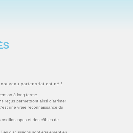
ÈS
nouveau partenariat est né !
vention à long terme.
s reçus permettront ainsi d’arrimer
 C’est une vraie reconnaissance du
oscilloscopes et des câbles de
S. Des discussions sont également en