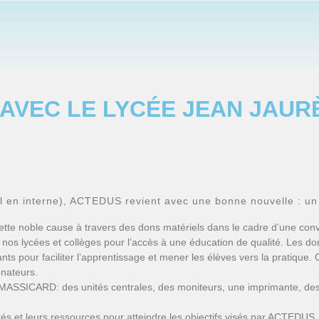
AVEC LE LYCÉE JEAN JAUR
l en interne), ACTEDUS revient avec une bonne nouvelle : un 
ette noble cause à travers des dons matériels dans le cadre d’une con
os lycées et collèges pour l’accès à une éducation de qualité. Les don
nts pour faciliter l’apprentissage et mener les élèves vers la pratique.
onateurs.
MASSICARD: des unités centrales, des moniteurs, une imprimante, des 
cités et leurs ressources pour atteindre les objectifs visés par ACTEDU