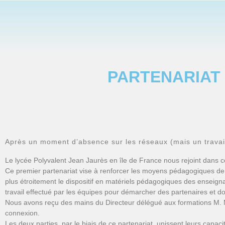
PARTENARIAT 
Après un moment d’absence sur les réseaux (mais un travai
Le lycée Polyvalent Jean Jaurès en île de France nous rejoint dans c
Ce premier partenariat vise à renforcer les moyens pédagogiques de n
plus étroitement le dispositif en matériels pédagogiques des enseigna
travail effectué par les équipes pour démarcher des partenaires et d
Nous avons reçu des mains du Directeur délégué aux formations M. 
connexion.
Les deux parties, par le biais de ce partenariat, unissent leurs capa