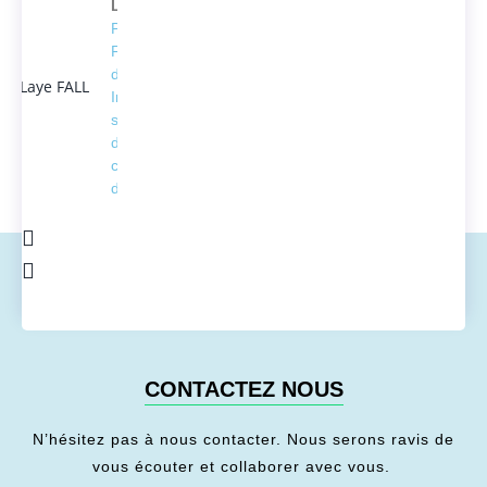
Laye FALL
Président
Fondateur
d'ACTEDUS,
Ingénieur
spécialisé
dans la
conversion
de l'énergie
CONTACTEZ NOUS
N’hésitez pas à nous contacter. Nous serons ravis de
vous écouter et collaborer avec vous.