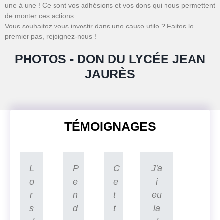
une à une ! Ce sont vos adhésions et vos dons qui nous permettent
de monter ces actions.
Vous souhaitez vous investir dans une cause utile ? Faites le
premier pas, rejoignez-nous !
PHOTOS - DON DU LYCÉE JEAN
JAURÈS
TÉMOIGNAGES
L
P
C
J'a
o
e
e
i
r
n
t
eu
s
d
t
la