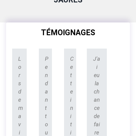
TÉMOIGNAGES
L
P
C
J'a
o
e
e
i
r
n
t
eu
s
d
t
la
d
a
e
ch
e
n
i
an
m
t
n
ce
a
t
i
de
v
o
t
fai
i
u
i
re