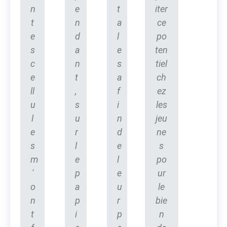
n
e
t
iter
t
n
a
ce
e
d
l
po
s
a
e
ten
c
n
s
tiel
e
t
a
ch
ll
,
f
ez
u
s
i
les
l
u
n
jeu
e
r
d
ne
s
l
e
s
m
e
l
po
'
p
e
ur
o
a
u
le
n
p
r
bie
t
i
p
n