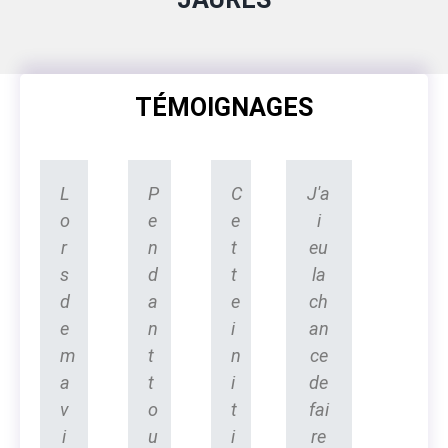
TÉMOIGNAGES
L
P
C
J'a
o
e
e
i
r
n
t
eu
s
d
t
la
d
a
e
ch
e
n
i
an
m
t
n
ce
a
t
i
de
v
o
t
fai
i
u
i
re