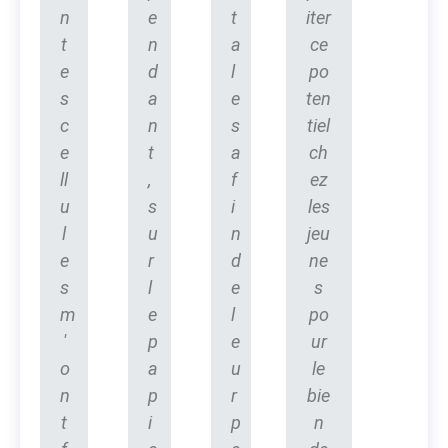
n
e
t
iter
t
n
a
ce
e
d
l
po
s
a
e
ten
c
n
s
tiel
e
t
a
ch
ll
,
f
ez
u
s
i
les
l
u
n
jeu
e
r
d
ne
s
l
e
s
m
e
l
po
'
p
e
ur
o
a
u
le
n
p
r
bie
t
i
p
n