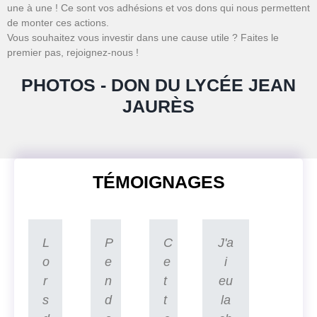
une à une ! Ce sont vos adhésions et vos dons qui nous permettent
de monter ces actions.
Vous souhaitez vous investir dans une cause utile ? Faites le
premier pas, rejoignez-nous !
PHOTOS - DON DU LYCÉE JEAN
JAURÈS
TÉMOIGNAGES
L
P
C
J'a
o
e
e
i
r
n
t
eu
s
d
t
la