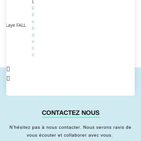
Laye FALL
Président
Fondateur
d'ACTEDUS,
Ingénieur
spécialisé
dans la
conversion
de l'énergie
CONTACTEZ NOUS
N’hésitez pas à nous contacter. Nous serons ravis de
vous écouter et collaborer avec vous.