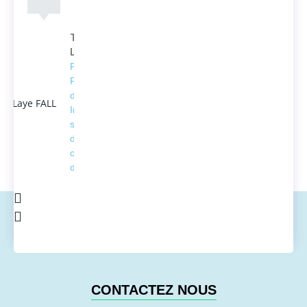
Thierno
Laye FALL
Président
Fondateur
d'ACTEDUS,
Ingénieur
spécialisé
dans la
conversion
de l'énergie
CONTACTEZ NOUS