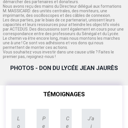
démarcher des partenaires et donateurs.
Nous avons reçu des mains du Directeur délégué aux formations
M. MASSICARD: des unités centrales, des moniteurs, une
imprimante, des oscilloscopes et des câbles de connexion.
Les deux parties, par le biais de ce partenariat, unissent leurs
capacités et leurs ressources pour atteindre les objectifs visés
par ACTEDUS. Des discussions sont également en cours pour une
correspondance entre des professeurs du Sénégal et du Lycée.
Le chemin va être encore long, mais nous montons les marches
une à une ! Ce sont vos adhésions et vos dons qui nous
permettent de monter ces actions.
Vous souhaitez vous investir dans une cause utile ? Faites le
premier pas, rejoignez-nous !
PHOTOS - DON DU LYCÉE JEAN JAURÈS
TÉMOIGNAGES
L
P
C
J'a
o
e
e
i