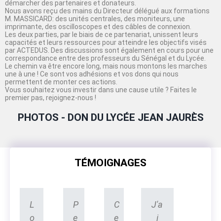
démarcher des partenaires et donateurs.
Nous avons reçu des mains du Directeur délégué aux formations
M. MASSICARD: des unités centrales, des moniteurs, une
imprimante, des oscilloscopes et des câbles de connexion.
Les deux parties, par le biais de ce partenariat, unissent leurs
capacités et leurs ressources pour atteindre les objectifs visés
par ACTEDUS. Des discussions sont également en cours pour une
correspondance entre des professeurs du Sénégal et du Lycée.
Le chemin va être encore long, mais nous montons les marches
une à une ! Ce sont vos adhésions et vos dons qui nous
permettent de monter ces actions.
Vous souhaitez vous investir dans une cause utile ? Faites le
premier pas, rejoignez-nous !
PHOTOS - DON DU LYCÉE JEAN JAURÈS
TÉMOIGNAGES
L
P
C
J'a
o
e
e
i