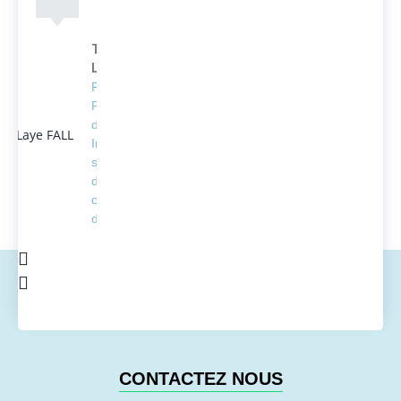
Thierno
Laye FALL
Président
Fondateur
d'ACTEDUS,
Ingénieur
spécialisé
dans la
conversion
de l'énergie
CONTACTEZ NOUS