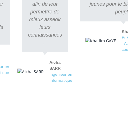
er
afin de leur
jeunes pour le b
e
permettre de
peupl
mieux asseoir
ls
leurs
Kh
connaissances
PnP
.
- A
coo
Aicha
ur en
SARR
tique
Ingénieur en
Informatique