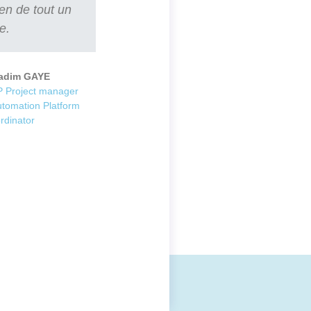
ien de tout un
e.
adim GAYE
 Project manager
utomation Platform
rdinator