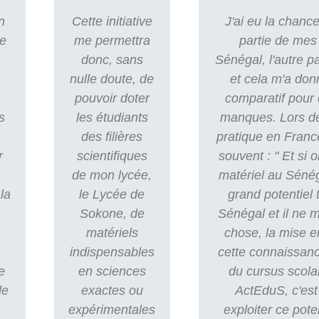
n
Cette initiative
J'ai eu la chance
re
me permettra
partie de mes
donc, sans
Sénégal, l'autre p
nulle doute, de
et cela m'a don
pouvoir doter
comparatif pour 
s
les étudiants
manques. Lors d
des filières
pratique en Franc
r
scientifiques
souvent : " Et si o
de mon lycée,
matériel au Sénég
la
le Lycée de
grand potentiel
Sokone, de
Sénégal et il ne
matériels
chose, la mise e
indispensables
cette connaissanc
e
en sciences
du cursus scola
le
exactes ou
ActEduS, c'est 
expérimentales
exploiter ce pote