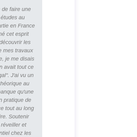
 de faire une
 études au
artie en France
né cet esprit
découvrir les
e mes travaux
e, je me disais
n avait tout ce
al". J'ai vu un
 théorique au
 manque qu'une
n pratique de
e tout au long
ire. Soutenir
réveiller et
ntiel chez les