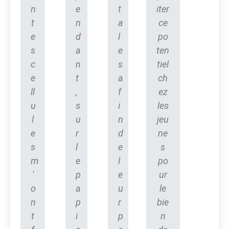
n
e
t
iter
t
n
a
ce
e
d
l
po
s
a
e
ten
c
n
s
tiel
e
t
a
ch
ll
,
f
ez
u
s
i
les
l
u
n
jeu
e
r
d
ne
s
l
e
s
m
e
l
po
'
p
e
ur
o
a
u
le
n
p
r
bie
t
i
p
n