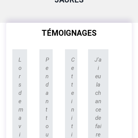
TÉMOIGNAGES
L
P
C
J'a
o
e
e
i
r
n
t
eu
s
d
t
la
d
a
e
ch
e
n
i
an
m
t
n
ce
a
t
i
de
v
o
t
fai
i
u
i
re