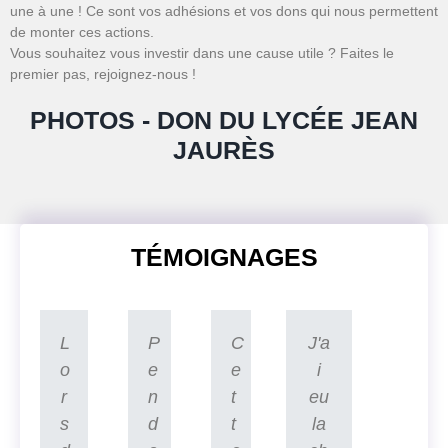
une à une ! Ce sont vos adhésions et vos dons qui nous permettent
de monter ces actions.
Vous souhaitez vous investir dans une cause utile ? Faites le
premier pas, rejoignez-nous !
PHOTOS - DON DU LYCÉE JEAN
JAURÈS
TÉMOIGNAGES
L
P
C
J'a
o
e
e
i
r
n
t
eu
s
d
t
la