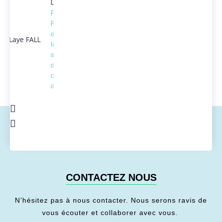
Laye FALL
Président
Fondateur
d'ACTEDUS,
Ingénieur
spécialisé
dans la
conversion
de l'énergie
CONTACTEZ NOUS
N’hésitez pas à nous contacter. Nous serons ravis de
vous écouter et collaborer avec vous.