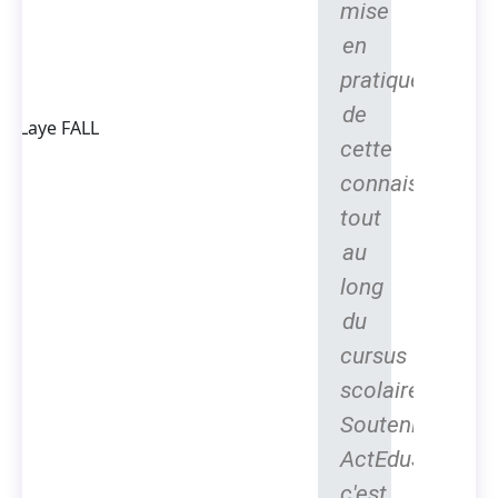
mise
Thierno
en
Laye FALL
Président
pratique
Fondateur
de
d'ACTEDUS,
Ingénieur
cette
spécialisé
connaissance
dans la
conversion
tout
de l'énergie
au
long
du
cursus
scolaire.
Soutenir
ActEduS,
c'est