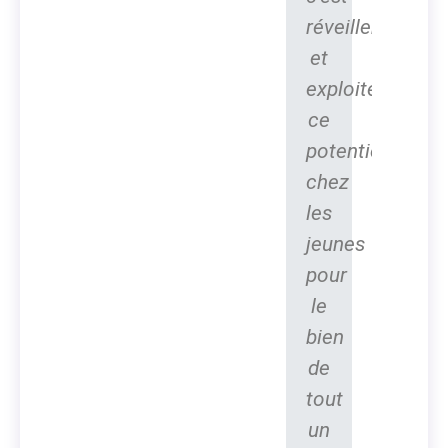
réveiller
et
exploiter
ce
potentiel
chez
les
jeunes
pour
le
bien
de
tout
un