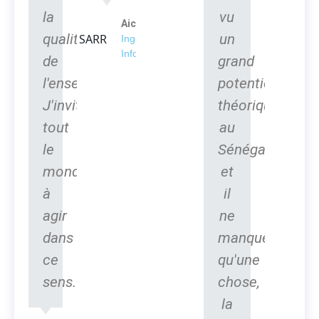
la
vu
Aicha SARR
qualité
un
Ingénieur en
Informatique
de
grand
l'enseignement.
potentiel
J'invite
théorique
tout
au
le
Sénégal
monde
et
à
il
agir
ne
dans
manque
ce
qu'une
sens.
chose,
la