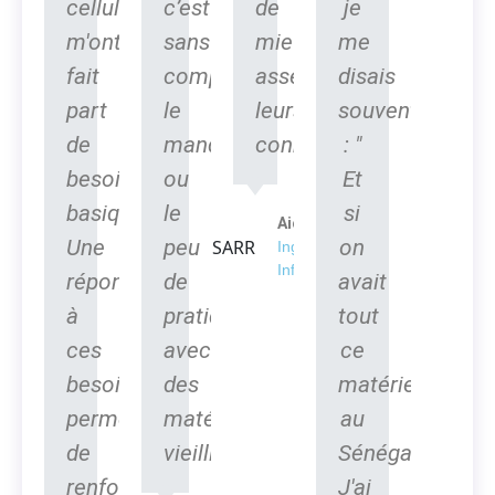
cellules
c’est
de
je
m'ont
sans
mieux
me
fait
compter
asseoir
disais
part
le
leurs
souvent
de
manque
connaissances.
: "
besoins
ou
Et
basiques.
le
si
Aicha SARR
Une
peu
on
Ingénieur en
Informatique
réponse
de
avait
à
pratique
tout
ces
avec
ce
besoins
des
matériel
permettra
matériels
au
de
vieillissants.
Sénégal".
renforcer
J'ai