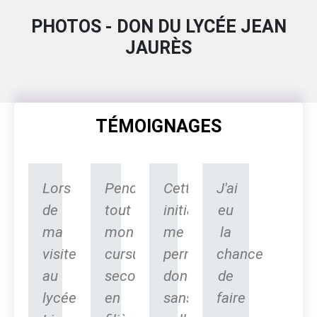
PHOTOS - DON DU LYCÉE JEAN
JAURÈS
TÉMOIGNAGES
Lors
Pendant
Cette
J'ai
de
tout
initiative
eu
ma
mon
me
la
visite
cursus
permettra
chance
au
secondaire
donc,
de
lycée
en
sans
faire