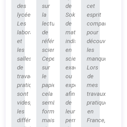
des
sur
de
cet
lycéens.
la
Sokone,
esprit
Les
lecture
de
comparatif
laboratoires
de
matériels
pour
et
référentiels
indispensables
découvrir
les
scientifiques.
en
les
salles
Cependant,
sciences
manques.
de
sur
exactes
Lors
travaux
le
ou
de
pratiques
papier
expérimentales
mes
sont
cela
afin
travaux
vides,
semble
de
pratique
les
formidable
leur
en
différentes
mais
permettre
France,