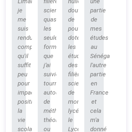
Limamoulaye,
filière
nulle
une
je
scientifique,
doute,
partie
me
quasiment
de
de
suis
les
pouvoir
mes
rendu
seules
doter
études
compte
formations
les
au
qu'il
que
étudiants
Sénégal,
suffit
j’ai
des
l'autre
peu
suivies,
filières
partie
pour
tournaient
scientifiques
en
impacter
autour
de
France
positivement
de
mon
et
la
méthodes
lycée,
cela
vie
théoriques
le
m'a
scolaire
ou
Lycée
donné