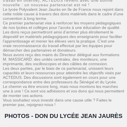
travail en interne), ACTEDUS revient avec une bonne
nouvelle : un nouveau partenariat est né !
Le lycée Polyvalent Jean Jaurès en île de France nous rejoint dans
cette noble cause à travers des dons matériels dans le cadre d’une
convention à long terme.
Ce premier partenariat vise à renforcer les moyens pédagogiques
de nos lycées et collèges pour l’accès à une éducation de qualité.
Les dons reçus permettront ainsi d’arrimer plus étroitement le
dispositif en matériels pédagogiques des enseignants pour faciliter
l’apprentissage et mener les élèves vers la pratique. C’est une
vraie reconnaissance du travail effectué par les équipes pour
démarcher des partenaires et donateurs.
Nous avons reçu des mains du Directeur délégué aux formations
M. MASSICARD: des unités centrales, des moniteurs, une
imprimante, des oscilloscopes et des câbles de connexion.
Les deux parties, par le biais de ce partenariat, unissent leurs
capacités et leurs ressources pour atteindre les objectifs visés par
ACTEDUS. Des discussions sont également en cours pour une
correspondance entre des professeurs du Sénégal et du Lycée.
Le chemin va être encore long, mais nous montons les marches
une à une ! Ce sont vos adhésions et vos dons qui nous permettent
de monter ces actions.
Vous souhaitez vous investir dans une cause utile ? Faites le
premier pas, rejoignez-nous !
PHOTOS - DON DU LYCÉE JEAN JAURÈS