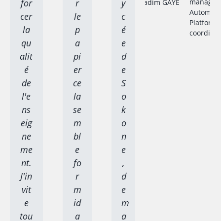
for
r
y
manager 
Automati
cer
le
c
Platform
la
p
é
coordina
qu
a
e
alit
pi
d
é
er
e
de
ce
S
l'e
la
o
ns
se
k
eig
m
o
ne
bl
n
me
e
e
nt.
fo
,
J'in
r
d
vit
m
e
e
id
m
tou
a
a