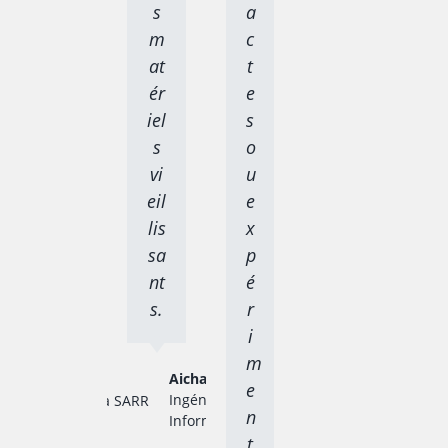
s
a
m
c
at
t
ér
e
iel
s
s
o
vi
u
eil
e
lis
x
sa
p
nt
é
s.
r
i
m
Aicha SARR
e
Ingénieur en
n
Informatique
t