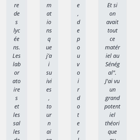
re
m
e
Et si
de
at
,
on
s
io
d
avait
lyc
ns
e
tout
ée
q
p
ce
ns.
ue
o
matér
Les
j’a
u
iel au
lab
i
v
Sénég
or
su
o
al".
ato
ivi
i
J'ai vu
ire
es
r
un
s
,
d
grand
et
to
o
potent
les
ur
t
iel
sal
n
e
théori
les
ai
r
que