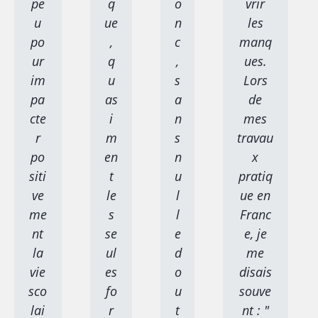
pe
q
o
vrir
u
ue
n
les
po
,
c
manq
ur
q
,
ues.
im
u
s
Lors
pa
as
a
de
cte
i
n
mes
r
m
s
travau
po
en
n
x
siti
t
u
pratiq
ve
le
l
ue en
me
s
l
Franc
nt
se
e
e, je
la
ul
d
me
vie
es
o
disais
sco
fo
u
souve
lai
r
t
nt : "