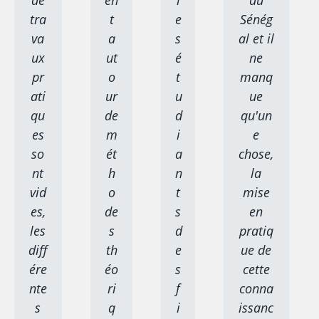
de
en
l
au
tra
t
e
Sénég
va
a
s
al et il
ux
ut
é
ne
pr
o
t
manq
ati
ur
u
ue
qu
de
d
qu'un
es
m
i
e
so
ét
a
chose,
nt
h
n
la
vid
o
t
mise
es,
de
s
en
les
s
d
pratiq
diff
th
e
ue de
ére
éo
s
cette
nte
ri
f
conna
s
q
i
issanc