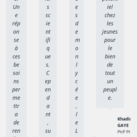
Un
s
e
iel
e
sc
s
chez
rép
ie
d
les
on
nt
e
jeunes
se
ifi
m
pour
à
q
o
le
ces
ue
n
bien
be
s.
l
de
soi
C
y
tout
ns
ep
c
un
per
en
é
peupl
me
d
e
e.
ttr
a
,
a
nt
l
Khadim
de
,
e
GAYE
ren
su
L
PnP Proje