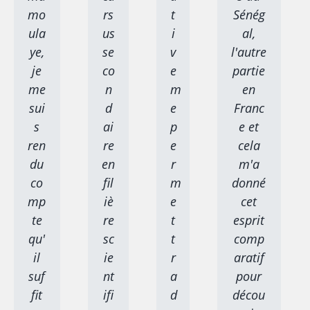
mo
rs
t
Sénég
ula
us
i
al,
ye,
se
v
l'autre
je
co
e
partie
me
n
m
en
sui
d
e
Franc
s
ai
p
e et
ren
re
e
cela
du
en
r
m'a
co
fil
m
donné
mp
iè
e
cet
te
re
t
esprit
qu'
sc
t
comp
il
ie
r
aratif
suf
nt
a
pour
fit
ifi
d
décou