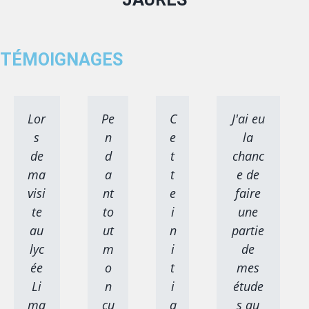
TÉMOIGNAGES
Lor
Pe
C
J'ai eu
s
n
e
la
de
d
t
chanc
ma
a
t
e de
visi
nt
e
faire
te
to
i
une
au
ut
n
partie
lyc
m
i
de
ée
o
t
mes
Li
n
i
étude
ma
cu
a
s au