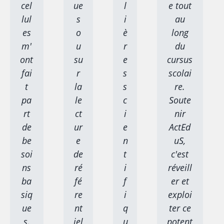
cel
ue
l
e tout
lul
s
i
au
es
o
è
long
m'
u
r
du
ont
su
e
cursus
fai
r
s
scolai
t
la
s
re.
pa
le
c
Soute
rt
ct
i
nir
de
ur
e
ActEd
be
e
n
uS,
soi
de
t
c'est
ns
ré
i
réveill
ba
fé
f
er et
siq
re
i
exploi
ue
nt
q
ter ce
s.
iel
u
potent