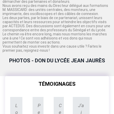
démarcher des partenaires et donateurs.
Nous avons reçu des mains du Directeur délégué aux formations
M. MASSICARD: des unités centrales, des moniteurs, une
imprimante, des oscilloscopes et des câbles de connexion.
Les deux parties, par le biais de ce partenariat, unissent leurs
capacités et leurs ressources pour atteindre les objectifs visés
par ACTEDUS. Des discussions sont également en cours pour une
correspondance entre des professeurs du Sénégal et du Lycée.
Le chemin va être encore long, mais nous montons les marches
une à une ! Ce sont vos adhésions et vos dons qui nous
permettent de monter ces actions.
Vous souhaitez vous investir dans une cause utile ? Faites le
premier pas, rejoignez-nous !
PHOTOS - DON DU LYCÉE JEAN JAURÈS
TÉMOIGNAGES
L
P
C
J'a
o
e
e
i