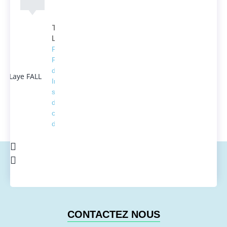
Thierno
Laye FALL
Président
Fondateur
d'ACTEDUS,
Ingénieur
spécialisé
dans la
conversion
de l'énergie
CONTACTEZ NOUS