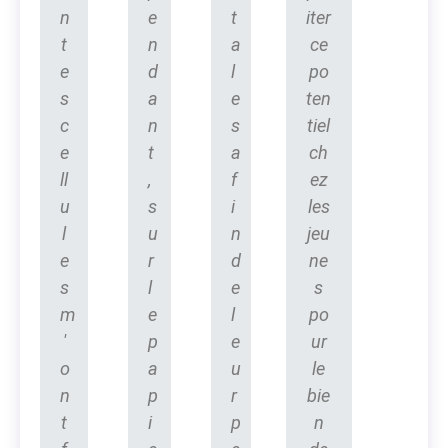
n
e
t
iter
t
n
a
ce
e
d
l
po
s
a
e
ten
c
n
s
tiel
e
t
a
ch
ll
,
f
ez
u
s
i
les
l
u
n
jeu
e
r
d
ne
s
l
e
s
m
e
l
po
'
p
e
ur
o
a
u
le
n
p
r
bie
t
i
p
n