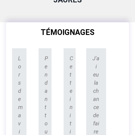
TÉMOIGNAGES
L
P
C
J'a
o
e
e
i
r
n
t
eu
s
d
t
la
d
a
e
ch
e
n
i
an
m
t
n
ce
a
t
i
de
v
o
t
fai
i
u
i
re